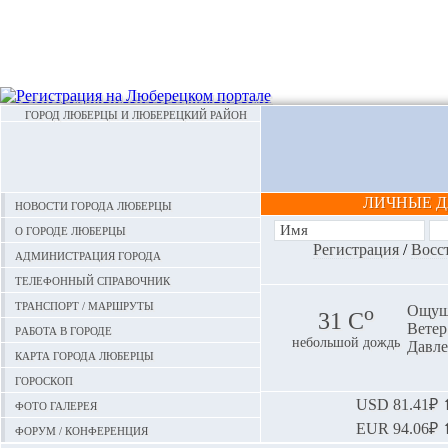
ГОРОД ЛЮБЕРЦЫ И ЛЮБЕРЕЦКИЙ РАЙОН
ЛИЧНЫЕ 
Новости города Люберцы
О городе Люберцы
Регистрация
/
Восс
Администрация города
Телефонный справочник
Транспорт / маршруты
o
Ощуща
31 С
Ветер:
Работа в городе
небольшой дождь
Давле
Карта города Люберцы
Гороскоп
Фото галерея
USD
81.41₽ ⬆
EUR
94.06₽ ⬆
Форум / конференция