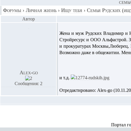
СЕМЬЯ
Форумы
›
Личная жизнь
›
Ищу тебя
›
Семья Рудских (ищ
Автор
Жена и муж Рудских Владимир и 
Стройресурс и ООО Альфастрой. З
и прокуратурах Москвы,Люберец, Б
Возможно даже в общежитии. Меня
Alex-go
и т.д.
Сообщения: 2
Отредактировано: Alex-go (10.11.201
Портал г