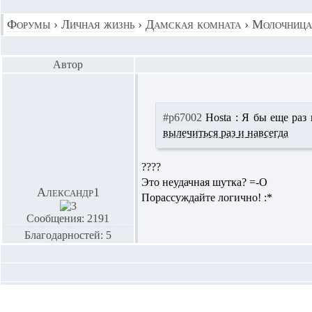
Форумы
›
Личная жизнь
›
Дамская комната
›
Молочница
Автор
#p67002
Hosta :
Я бы еще раз к
вылечиться раз и навсегда
????
Это неудачная шутка? =-O
Александр1
Порассуждайте логично! :*
Сообщения: 2191
Благодарностей: 5