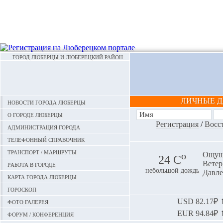
ГОРОД ЛЮБЕРЦЫ И ЛЮБЕРЕЦКИЙ РАЙОН
ЛИЧНЫЕ 
Новости города Люберцы
О городе Люберцы
Регистрация
/
Восс
Администрация города
Телефонный справочник
Транспорт / маршруты
o
Ощуща
24 С
Ветер:
Работа в городе
небольшой дождь
Давле
Карта города Люберцы
Гороскоп
Фото галерея
USD
82.17₽ ⬆
EUR
94.84₽ ⬆
Форум / конференция