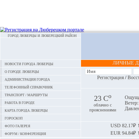
ГОРОД ЛЮБЕРЦЫ И ЛЮБЕРЕЦКИЙ РАЙОН
ЛИЧНЫЕ 
Новости города Люберцы
О городе Люберцы
Регистрация
/
Восс
Администрация города
Телефонный справочник
Транспорт / маршруты
o
23 С
Ощуща
Работа в городе
Ветер:
облачно с
Давлен
Карта города Люберцы
прояснениями
Гороскоп
Фото галерея
USD
82.17₽ ⬆
EUR
94.84₽ ⬆
Форум / конференция