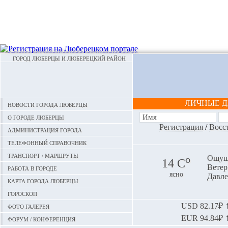
ГОРОД ЛЮБЕРЦЫ И ЛЮБЕРЕЦКИЙ РАЙОН
ЛИЧНЫЕ 
Новости города Люберцы
О городе Люберцы
Регистрация
/
Восс
Администрация города
Телефонный справочник
Транспорт / маршруты
o
Ощуща
14 С
Ветер:
Работа в городе
ясно
Давле
Карта города Люберцы
Гороскоп
Фото галерея
USD
82.17₽ ⬆
EUR
94.84₽ ⬆
Форум / конференция