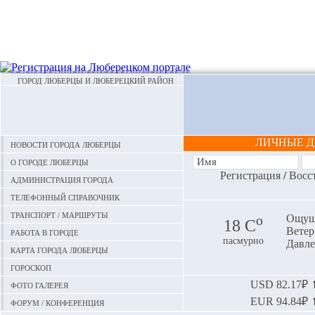
ГОРОД ЛЮБЕРЦЫ И ЛЮБЕРЕЦКИЙ РАЙОН
ЛИЧНЫЕ 
Новости города Люберцы
О городе Люберцы
Регистрация
/
Восс
Администрация города
Телефонный справочник
Транспорт / маршруты
o
Ощуща
18 С
Ветер:
Работа в городе
пасмурно
Давле
Карта города Люберцы
Гороскоп
Фото галерея
USD
82.17₽ ⬆
EUR
94.84₽ ⬆
Форум / конференция