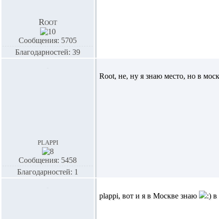
Root
Сообщения: 5705
Благодарностей: 39
Root,
не, ну я знаю место, но в моск
plappi
Сообщения: 5458
Благодарностей: 1
plappi,
вот и я в Москве знаю
в 