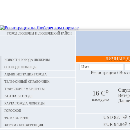
ГОРОД ЛЮБЕРЦЫ И ЛЮБЕРЕЦКИЙ РАЙОН
ЛИЧНЫЕ 
Новости города Люберцы
О городе Люберцы
Регистрация
/
Восс
Администрация города
Телефонный справочник
Транспорт / маршруты
o
Ощуща
16 С
Ветер:
Работа в городе
пасмурно
Давле
Карта города Люберцы
Гороскоп
Фото галерея
USD
82.17₽ ⬆
EUR
94.84₽ ⬆
Форум / конференция