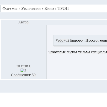
Форумы
›
Увлечения
›
Кино
›
ТРОН
Автор
#p63762
limpopo :
Просто гениа
некоторые сцены фильма специаль
pilotira
Сообщения: 59