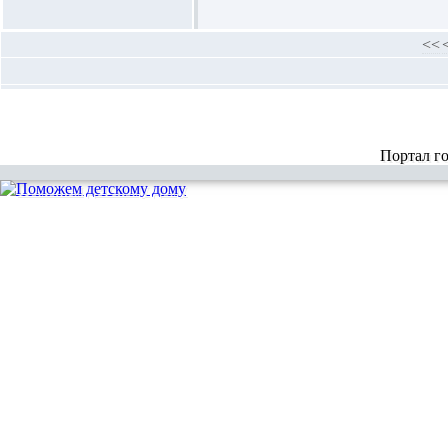
<<
Портал г