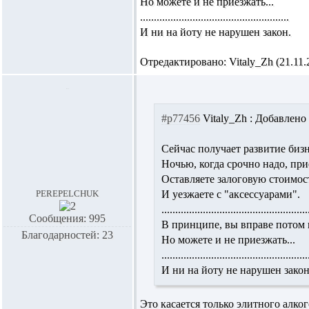
Но можете и не приезжать...
......................................................
И ни на йоту не нарушен закон.
Отредактировано: Vitaly_Zh (21.11.2
#p77456
Vitaly_Zh :
Добавлено 
Сейчас получает развитие бизн
Ночью, когда срочно надо, прие
Оставляете залоговую стоимос
perepelchuk
И уезжаете с "аксессуарами".
.....................................................
Сообщения: 995
В принципе, вы вправе потом 
Благодарностей: 23
Но можете и не приезжать...
.....................................................
И ни на йоту не нарушен закон
Это касается только элитного алк