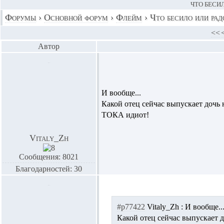
ЧТО БЕСИЛ
Форумы
›
Основной форум
›
Флейм
›
Что бесило или рад
<<
Автор
И вообще...
Какой отец сейчас выпускает дочь н
ТОКА идиот!
Vitaly_Zh
Сообщения: 8021
Благодарностей: 30
#p77422
Vitaly_Zh :
И вообще..
Какой отец сейчас выпускает д