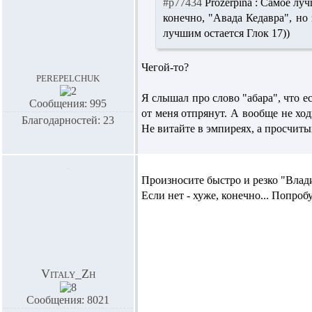
#p77434
Prozerpina :
Самое лучш
конечно, "Авада Кедавра", но
лучшим остается Глок 17))
Чегой-то?
perepelchuk
Я слышал про слово "абара", что е
Сообщения: 995
от меня отпрянут. А вообще не хо
Благодарностей: 23
Не витайте в эмпиреях, а просчитыв
Произносите быстро и резко "Влад
Если нет - хуже, конечно... Попроб
Vitaly_Zh
Сообщения: 8021