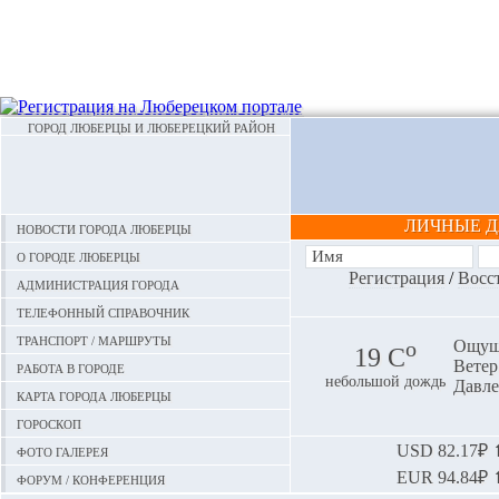
ГОРОД ЛЮБЕРЦЫ И ЛЮБЕРЕЦКИЙ РАЙОН
ЛИЧНЫЕ 
Новости города Люберцы
О городе Люберцы
Регистрация
/
Восс
Администрация города
Телефонный справочник
Транспорт / маршруты
o
Ощуща
19 С
Ветер:
Работа в городе
небольшой дождь
Давле
Карта города Люберцы
Гороскоп
Фото галерея
USD
82.17₽ ⬆
EUR
94.84₽ ⬆
Форум / конференция