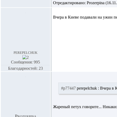
Отредактировано: Prozerpina (16.11.
Вчера в Киеве подавали на ужин пе
perepelchuk
Сообщения: 995
Благодарностей: 23
#p77447
perepelchuk :
Вчера в К
Жареный петух говорите... Никаких
Prozerpina