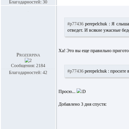
Благодарностей: 30
#p77436
perepelchuk :
Я слышал
отведет. И всякие ужасные бед
Ха! Это вы еще правильно пригот
Prozerpina
Сообщения: 2184
#p77436
perepelchuk :
просите в
Благодарностей: 42
Просю...
Добавлено 3 дня спустя: