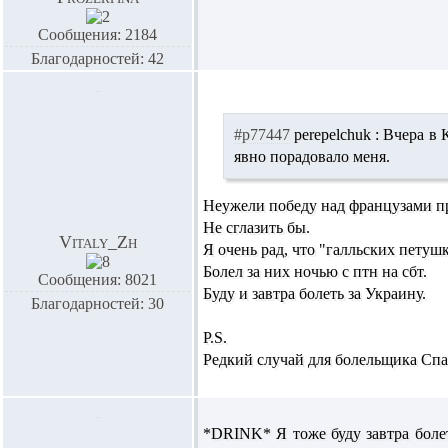
Сообщения: 2184
Благодарностей: 42
#p77447
perepelchuk :
Вчера в К
явно порадовало меня.
Неужели победу над французами пр
Не сглазить бы.
Vitaly_Zh
Я очень рад, что "галльских пету
Болел за них ночью с птн на сбт.
Сообщения: 8021
Буду и завтра болеть за Украину.
Благодарностей: 30
P.S.
Редкий случай для болельщика Спа
*DRINK* Я тоже буду завтра болет