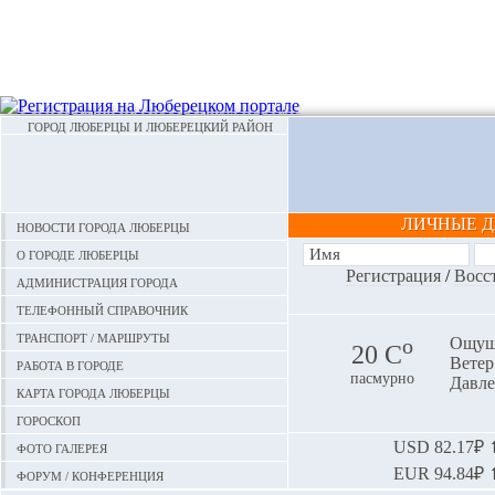
ГОРОД ЛЮБЕРЦЫ И ЛЮБЕРЕЦКИЙ РАЙОН
ЛИЧНЫЕ 
Новости города Люберцы
О городе Люберцы
Регистрация
/
Восс
Администрация города
Телефонный справочник
Транспорт / маршруты
o
Ощуща
20 С
Ветер:
Работа в городе
пасмурно
Давле
Карта города Люберцы
Гороскоп
Фото галерея
USD
82.17₽ ⬆
EUR
94.84₽ ⬆
Форум / конференция