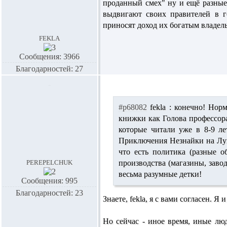
проданный смех" ну и ещё разные
выдвигают своих правителей в г
приносят доход их богатым владель
fekla
Сообщения: 3966
Благодарностей: 27
#p68082
fekla :
конечно! Норма
книжки как Голова профессора
которые читали уже в 8-9 ле
Приключения Незнайки на Лун
что есть политика (разные о
perepelchuk
производства (магазины, заво
весьма разумные детки!
Сообщения: 995
Благодарностей: 23
Знаете, fekla, я с вами согласен. Я
Но сейчас - иное время, иные люд