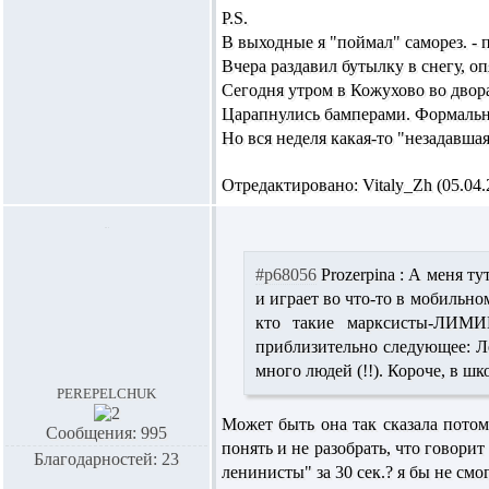
P.S.
В выходные я "поймал" саморез. - 
Вчера раздавил бутылку в снегу, о
Сегодня утром в Кожухово во двора
Царапнулись бамперами. Формально 
Но вся неделя какая-то "незадавшая
Отредактировано: Vitaly_Zh (05.04.2
#p68056
Prozerpina :
А меня тут
и играет во что-то в мобильном
кто такие марксисты-ЛИМИ
приблизительно следующее: Ле
много людей (!!). Короче, в 
perepelchuk
Может быть она так сказала потом
Сообщения: 995
понять и не разобрать, что говорит
Благодарностей: 23
ленинисты" за 30 сек.? я бы не смо