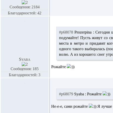
Сообщения: 2184
Благодарностей: 42
#p68078
Prozerpina :
Сегодня ц
подумайте! Пусть живут со св
места в метро и придавят ко
одного такого выбиралась (пос
волю. А из хорошего: снег утр
Syaba
Рожайте
Сообщения: 185
Благодарностей: 3
#p68079
Syaba :
Рожайте
Не-е-е, сами рожайте
Я лучше 