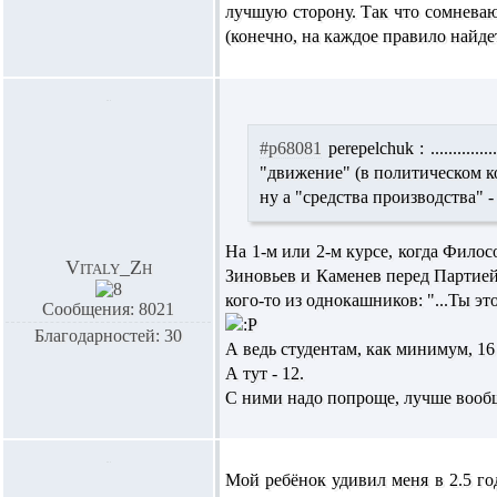
лучшую сторону. Так что сомневаю
(конечно, на каждое правило найде
#p68081
perepelchuk :
.........
"движение" (в политическом к
ну а "средства производства" - т
На 1-м или 2-м курсе, когда Филос
Vitaly_Zh
Зиновьев и Каменев перед Партие
кого-то из однокашников: "...Ты э
Сообщения: 8021
Благодарностей: 30
А ведь студентам, как минимум, 16
А тут - 12.
С ними надо попроще, лучше вообщ
Мой ребёнок удивил меня в 2.5 го