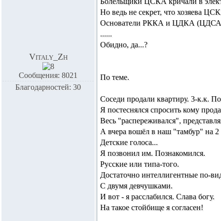
Болельщики ЦСКА кричали в электр
Но ведь не секрет, что хозяева ЦСК
Основатели РККА и ЦДКА (ЦДСА,
......
Обидно, да...?
Vitaly_Zh
Сообщения: 8021
По теме.
Благодарностей: 30
Соседи продали квартиру. 3-к.к. По
Я постеснялся спросить кому прода
Весь "распереживался", представля
А вчера вошёл в наш "тамбур" на 2 
Детские голоса...
Я позвонил им. Познакомился.
Русские или типа-того.
Достаточно интеллигентные по-вид
С двумя девчушками.
И вот - я расслабился. Слава богу.
На такое стойбище я согласен!