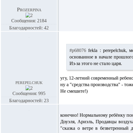
Prozerpina
Сообщения: 2184
Благодарностей: 42
#p68076
fekla :
perepelchuk,
м
основанное в начале прошло
Из-за этого не стало царя.
угу, 12-летний современный ребено
perepelchuk
ну а "средства производства" - тож
Не смешите!)
Сообщения: 995
Благодарностей: 23
конечно! Нормальному ребёнку поня
Доуэля, Ариэль, Продавцы воздух
"сказка о ветре в безветренный