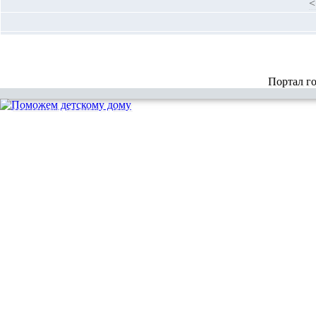
<
Портал г