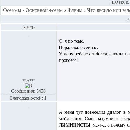
ЧТО БЕСИЛ
Форумы
›
Основной форум
›
Флейм
›
Что бесило или рад
<
Автор
О, я по теме.
Порадовало сейчас.
У меня ребенок заболел, ангина и 
прогсесс!
plappi
Сообщения: 5458
Благодарностей: 1
А меня тут повеселил диалог в м
мобильном. Сын, задумчиво глядя
ЛИМИНИСТЫ, ма-а-а, а почему они