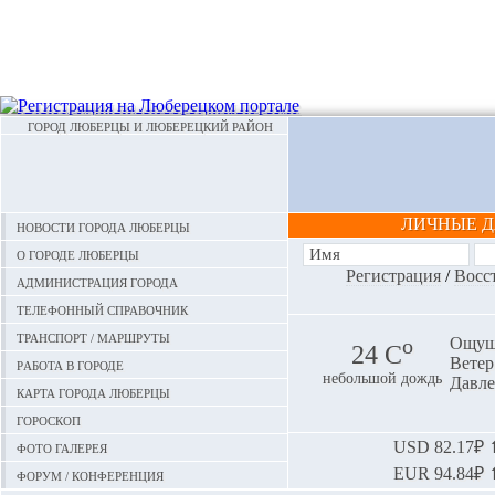
ГОРОД ЛЮБЕРЦЫ И ЛЮБЕРЕЦКИЙ РАЙОН
ЛИЧНЫЕ 
Новости города Люберцы
О городе Люберцы
Регистрация
/
Восс
Администрация города
Телефонный справочник
Транспорт / маршруты
o
Ощуща
24 С
Ветер:
Работа в городе
небольшой дождь
Давле
Карта города Люберцы
Гороскоп
Фото галерея
USD
82.17₽ ⬆
EUR
94.84₽ ⬆
Форум / конференция