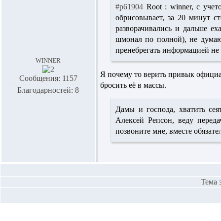
#p61904
Root :
winner,
с учет
обрисовывает, за 20 минут с
разворачивались и дальше ех
шмонал по полной), не думаю
пренебрегать информацией не 
winner
Я почему то верить привык офици
Сообщения: 1157
бросить её в массы.
Благодарностей: 8
Дамы и господа, хватить сея
Алексей Репсон, веду перед
позвоните мне, вместе обязате
Тема 