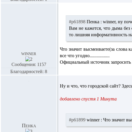
#p61898
Пенка :
winner,
ну поч
Вам не кажется, что дыма без
то лишняя информативность н
Что значит высмеиваете(за слова к
winner
все что угодно.................
Официальный источник запросить н
Сообщения: 1157
Благодарностей: 8
Ну и что, что городской сайт? З
добавлено спустя 1 Минута
#p61899
winner :
Что значит выс
Пенка