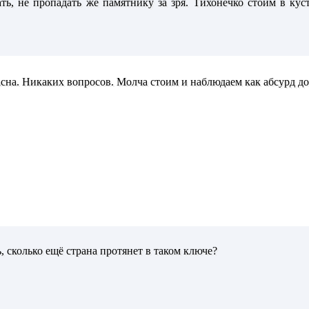
ать, не пропадать же памятнику за зря. Тихонечко стоим в ку
асна. Никаких вопросов. Молча стоим и наблюдаем как абсурд д
, сколько ещё страна протянет в таком ключе?