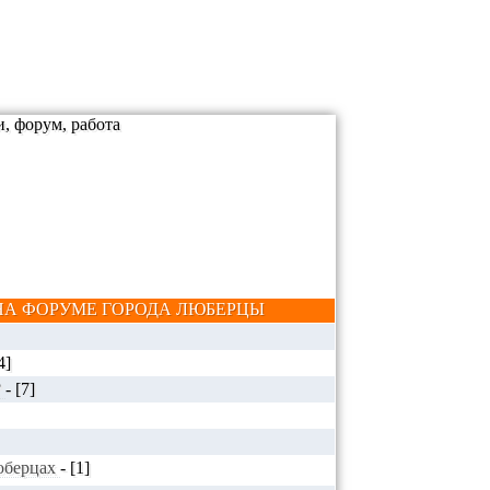
А ФОРУМЕ ГОРОДА ЛЮБЕРЦЫ
4]
?
-
[7]
Люберцах
-
[1]