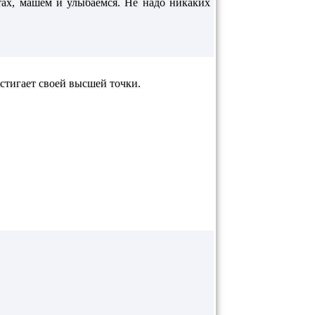
стах, машем и улыбаемся. Не надо никаких
остигает своей высшей точки.