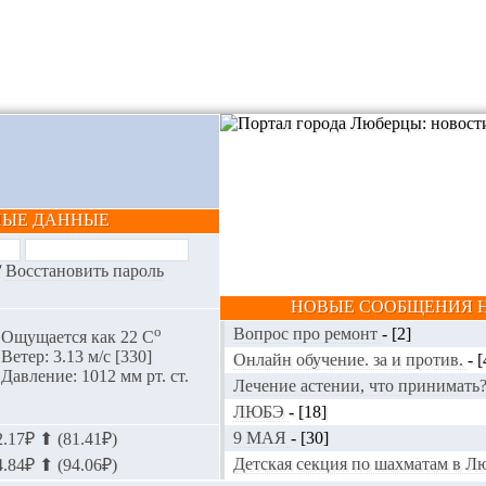
НЫЕ ДАННЫЕ
/
Восстановить пароль
НОВЫЕ СООБЩЕНИЯ Н
o
Вопрос про ремонт
-
[2]
Ощущается как 22 С
Ветер: 3.13 м/с [330]
Онлайн обучение. за и против.
-
[
Давление: 1012 мм рт. ст.
Лечение астении, что принимать
ЛЮБЭ
-
[18]
9 МАЯ
-
[30]
.17₽ ⬆ (81.41₽)
Детская секция по шахматам в 
.84₽ ⬆ (94.06₽)