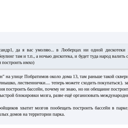
сандр1,
да я вас умоляю... в Люберцах ни одной дискотеки 
улинг там и т.п., а ночью дискотека, и будет туда народ валить 
м построить
имхо)
йн" на улице Побратимов около дома 13, там раньше такой скве
лнышко, лиственнички.... теперь можете сходить покупаться:). за
ния построить бассейн, почему не знаю, но ни обещание постро
быстрой блокировки мозга, разве ещё организовать междунаро
ройщиков хватит мозгов пообещать построить бассейн в парк
илых домов на территории парка.