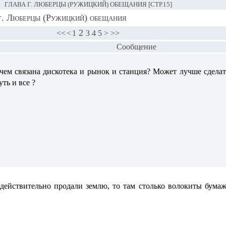
ГЛАВА Г. ЛЮБЕРЦЫ (РУЖИЦКИЙ) ОБЕЩАНИЯ [СТР.15]
г. Люберцы (Ружицкий) обещания
2
<<
<
1
3
4
5
>
>>
Сообщение
 чем связана дискотека и рынок и станция? Может лучше сдела
ть и все ?
и действительно продали землю, то там столько волокиты бума