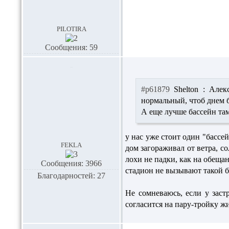
pilotira
Сообщения: 59
#p61879
Shelton :
Алек
нормальный, чтоб днем бо
А еще лучше бассейн та
у нас уже стоит один "бассе
fekla
дом загораживал от ветра, со
лохи не падки, как на обеща
Сообщения: 3966
стадион не вызывают такой 
Благодарностей: 27
Не сомневаюсь, если у заст
согласится на пару-тройку ж