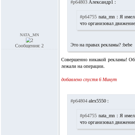
#p64803
Александр1 :
#p64755
nata_mn :
Я имела
что организовал движени
nata_mn
Это на правах рекламы? :bebe
Сообщения: 2
Совершенно никакой рекламы! Обяз
лежали на операции.
добавлено спустя 6 Минут
#p64804
alex5550 :
#p64755
nata_mn :
Я имела
что организовал движени