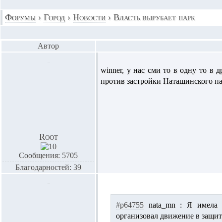
Форумы
›
Город
›
Новости
›
Власть вырубает парк
Автор
winner,
у нас сми то в одну то в 
против застройки Наташинского пар
Root
Сообщения: 5705
Благодарностей: 39
#p64755
nata_mn :
Я имела ч
организовал движение в защи