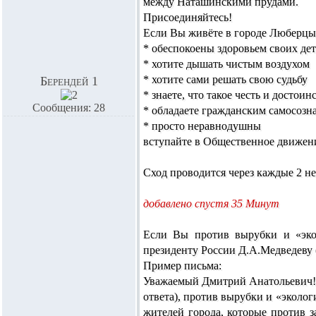
между Наташинскими прудами.
Присоединяйтесь!
Если Вы живёте в городе Люберцы
* обеспокоены здоровьем своих де
* хотите дышать чистым воздухом
* хотите сами решать свою судьбу
Берендей 1
* знаете, что такое честь и достоин
Сообщения: 28
* обладаете гражданским самосозн
* просто неравнодушны
вступайте в Общественное движен
Сход проводится через каждые 2 не
добавлено спустя 35 Минут
Если Вы против вырубки и «экол
президенту России Д.А.Медведеву 
Пример письма:
Уважаемый Дмитрий Анатольевич! 
ответа), против вырубки и «эколо
жителей города, которые против з