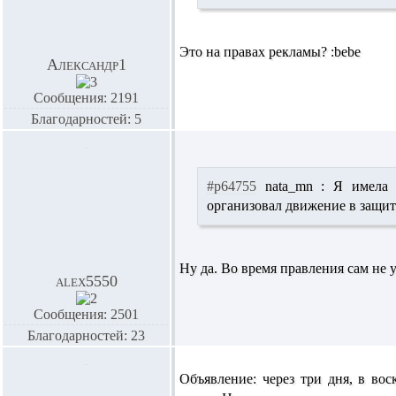
Это на правах рекламы? :bebe
Александр1
Сообщения: 2191
Благодарностей: 5
#p64755
nata_mn :
Я имела ч
организовал движение в защи
Ну да. Во время правления сам не 
alex5550
Сообщения: 2501
Благодарностей: 23
Объявление: через три дня, в вос