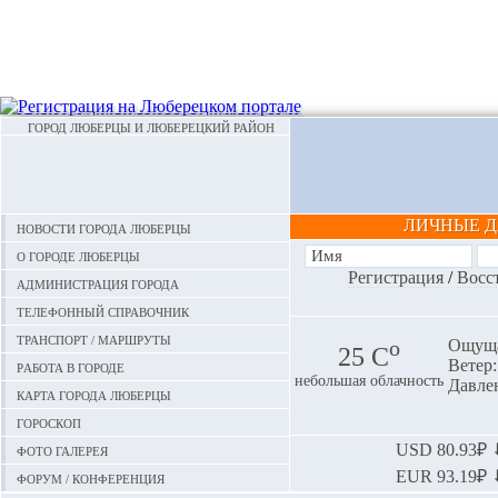
ГОРОД ЛЮБЕРЦЫ И ЛЮБЕРЕЦКИЙ РАЙОН
ЛИЧНЫЕ 
Новости города Люберцы
О городе Люберцы
Регистрация
/
Восс
Администрация города
Телефонный справочник
Транспорт / маршруты
o
Ощуща
25 С
Ветер:
Работа в городе
небольшая облачность
Давлен
Карта города Люберцы
Гороскоп
Фото галерея
USD
80.93₽ ⬇
EUR
93.19₽ ⬇
Форум / конференция