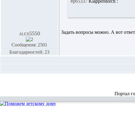
#p65337
Klapperstorch :
Задать вопросы можно. А вот ответ
alex5550
Сообщения: 2501
Благодарностей: 23
Портал г