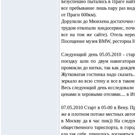
Безуспешно пытались в Праге найт
все пребывание лишь пару раз ви
от Праги 600км).
Дорулили до Мюнхена достаточно бы
трудом откопали хондосервис, поч
все на том же сайте). Отель не
Посещение музея BMW, ресторна НВ
Следующий день 05.05.2010 - ста
поездку шли по двум навигаторам
промокли до нитки, так как дождев
Жутковатая гостинка надо сказать.
зеркало во всю стену и все в таком 
Весь следующий день исследовали 
ценами и херовыми отелями.... в 
07.05.2010 Старт в 05-00 в Вену. 
же в плотном потоке местных автом
в Москву да в час пик)) На следу
общественного тарнспорта, в город
еда так себе, пришлось догоняться