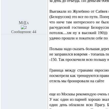
за день до отъезда. По деньгам 90е
Выезжали из Жулебино от Сабвея (и
(Белоруссия) это все по пути. Попе
что ниче там интересного не было
Mi][a
расчудесной гостинице Белоруссия
Сообщения: 44
потолок....хм ну я высокий 190))
удачно прошли и покатили себе по
Польша надо сказать большая дерев
не заправился вовремя - топаешь п
-150. Так проскочили всю польшу 
Граница между странами евросоюз
посмотрели как тренируются прави
отлель мы бронировали на сайте
еще из Москвы рекомендую очень п
У нас один из парней хорошо знал
один день облазили всю Прагу. Бо