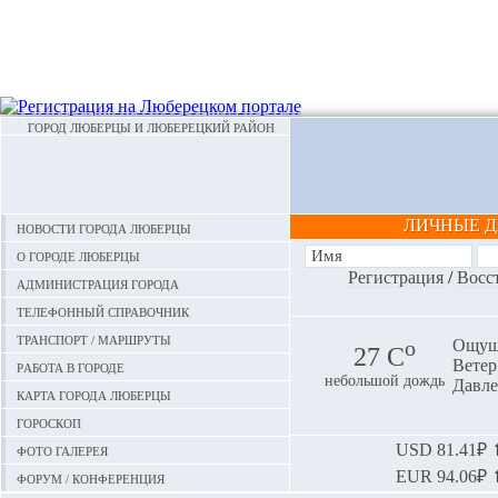
ГОРОД ЛЮБЕРЦЫ И ЛЮБЕРЕЦКИЙ РАЙОН
ЛИЧНЫЕ 
Новости города Люберцы
О городе Люберцы
Регистрация
/
Восс
Администрация города
Телефонный справочник
Транспорт / маршруты
o
Ощуща
27 С
Ветер:
Работа в городе
небольшой дождь
Давле
Карта города Люберцы
Гороскоп
Фото галерея
USD
81.41₽ ⬆
EUR
94.06₽ ⬆
Форум / конференция