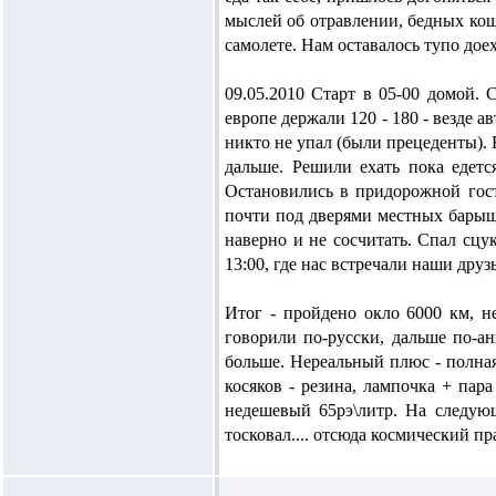
мыслей об отравлении, бедных коше
самолете. Нам оставалось тупо доех
09.05.2010 Старт в 05-00 домой. 
европе держали 120 - 180 - везде 
никто не упал (были прецеденты). 
дальше. Решили ехать пока едетс
Остановились в придорожной гост
почти под дверями местных барыше
наверно и не сосчитать. Спал сцук
13:00, где нас встречали наши друзь
Итог - пройдено окло 6000 км, н
говорили по-русски, дальше по-а
больше. Нереальный плюс - полная
косяков - резина, лампочка + пар
недешевый 65рэ\литр. На следующ
тосковал.... отсюда космический пр