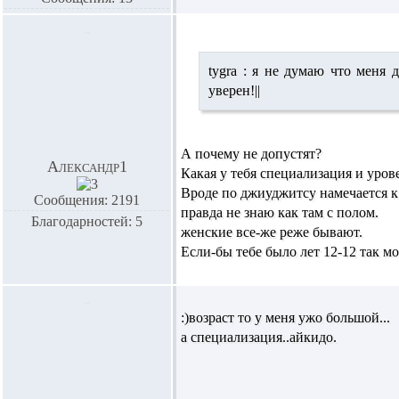
tygra :
я не думаю
что меня д
уверен!||
А почему не допустят?
Александр1
Какая у тебя специализация и уров
Вроде по джиуджитсу намечается к
Сообщения: 2191
правда не знаю как там с полом.
Благодарностей: 5
женские все-же реже бывают.
Если-бы тебе было лет 12-12 так м
:)возраст то у меня ужо большой...
а специализация..айкидо.