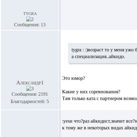
tygra
Сообщения: 13
tygra :
:)возраст то у меня ужо 
а специализация..
айкидо
.
Это юмор?
Александр1
Какие у них соревнования?
Сообщения: 2191
Там только ката с партнером возмо
Благодарностей: 5
:yesи что?раз айкидист,значит все
к тому же в некоторых видах айкид