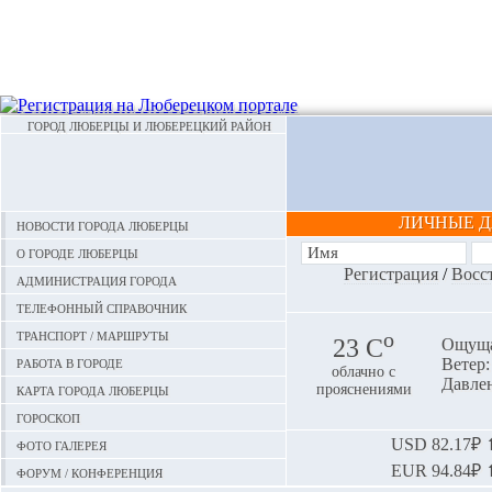
ГОРОД ЛЮБЕРЦЫ И ЛЮБЕРЕЦКИЙ РАЙОН
ЛИЧНЫЕ 
Новости города Люберцы
О городе Люберцы
Регистрация
/
Восс
Администрация города
Телефонный справочник
Транспорт / маршруты
o
23 С
Ощуща
Работа в городе
Ветер:
облачно с
Давлен
Карта города Люберцы
прояснениями
Гороскоп
Фото галерея
USD
82.17₽ ⬆
EUR
94.84₽ ⬆
Форум / конференция