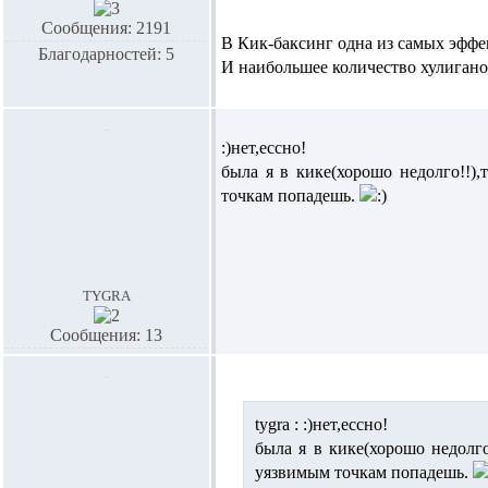
Сообщения: 2191
В Кик-баксинг одна из самых эффе
Благодарностей: 5
И наибольшее количество хулигано
:)нет,ессно!
была я в кике(хорошо недолго!!)
точкам попадешь.
tygra
Сообщения: 13
tygra :
:)нет,ессно!
была я в кике(хорошо недолго
уязвимым точкам попадешь.