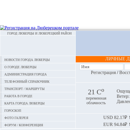
ГОРОД ЛЮБЕРЦЫ И ЛЮБЕРЕЦКИЙ РАЙОН
ЛИЧНЫЕ 
Новости города Люберцы
О городе Люберцы
Регистрация
/
Восс
Администрация города
Телефонный справочник
Транспорт / маршруты
o
21 С
Ощуща
Работа в городе
Ветер:
переменная
Давлен
Карта города Люберцы
облачность
Гороскоп
Фото галерея
USD
82.17₽ ⬆
EUR
94.84₽ ⬆
Форум / конференция