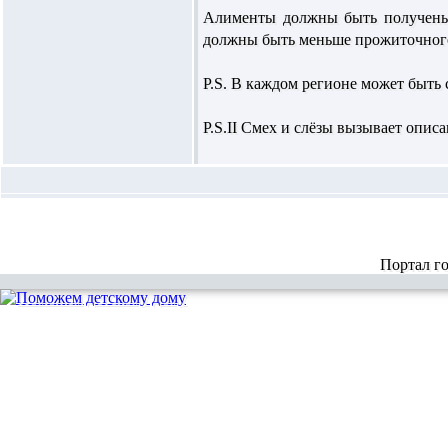
Алименты должны быть получены 
должны быть меньше прожиточного
P.S. В каждом регионе может быть 
P.S.II Смех и слёзы вызывает опи
Портал г