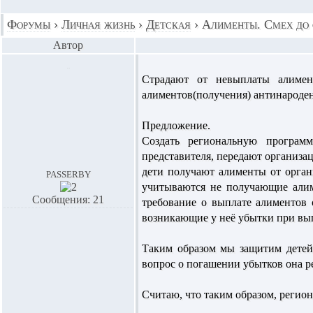
Форумы
›
Личная жизнь
›
Детская
›
Алименты. Смех до 
Автор
Страдают от невыплаты алимен
алиментов(получения) антинароден
Предложение.
Создать региональную програм
представителя, передают организа
дети получают алименты от орган
passerby
учитываются не получающие алим
Сообщения: 21
требование о выплате алиментов
возникающие у неё убытки при вы
Таким образом мы защитим детей 
вопрос о погашении убытков она р
Считаю, что таким образом, регион