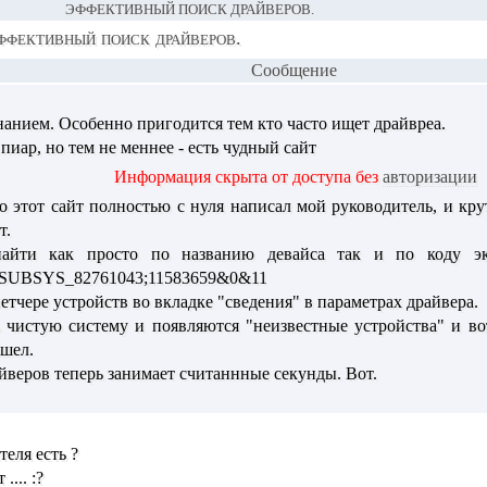
ЭФФЕКТИВНЫЙ ПОИСК ДРАЙВЕРОВ.
ффективный поиск драйверов.
Сообщение
анием. Особенно пригодится тем кто часто ищет драйвреа.
пиар, но тем не меннее - есть чудный сайт
Информация скрыта от доступа без
авторизации
о этот сайт полностью с нуля написал мой руководитель, и кру
т.
йти как просто по названию девайса так и по коду экз
UBSYS_82761043;11583659&0&11
етчере устройств во вкладке "сведения" в параметрах драйвера.
 чистую систему и появляются "неизвестные устройства" и вот 
ашел.
йверов теперь занимает считаннные секунды. Вот.
теля есть ?
... :?