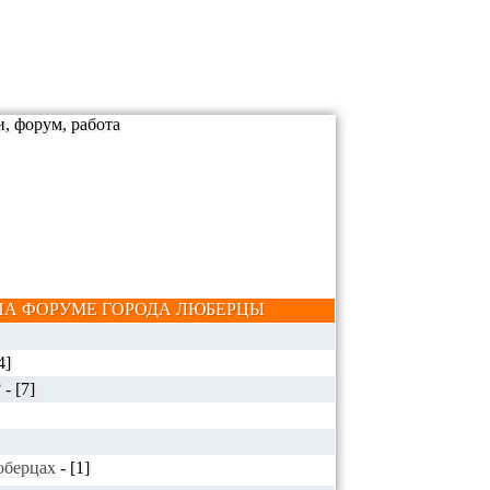
А ФОРУМЕ ГОРОДА ЛЮБЕРЦЫ
4]
?
-
[7]
Люберцах
-
[1]