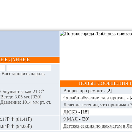
НЫЕ ДАННЫЕ
/
Восстановить пароль
НОВЫЕ СООБЩЕНИЯ Н
o
Вопрос про ремонт
-
[2]
Ощущается как 21 С
Ветер: 3.05 м/с [330]
Онлайн обучение. за и против.
-
[
Давление: 1014 мм рт. ст.
Лечение астении, что принимать
ЛЮБЭ
-
[18]
9 МАЯ
-
[30]
.17₽ ⬆ (81.41₽)
Детская секция по шахматам в 
.84₽ ⬆ (94.06₽)