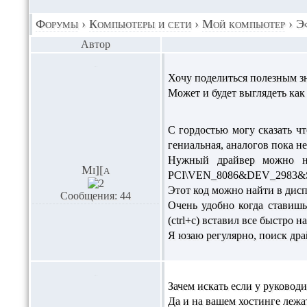
Форумы
›
Компьютеры и сети
›
Мой компьютер
›
Э
Автор
Хочу поделиться полезным зн
Может и будет выглядеть как 
С гордостью могу сказать чт
гениальная, аналогов пока не
Нужный драйвер можно на
Mi][a
PCI\VEN_8086&DEV_2983&S
Этот код можно найти в дисп
Сообщения: 44
Очень удобно когда ставишь
(ctrl+c) вставил все быстро н
Я юзаю регулярно, поиск дра
Зачем искать если у руководи
Да и на вашем хостинге лежат .