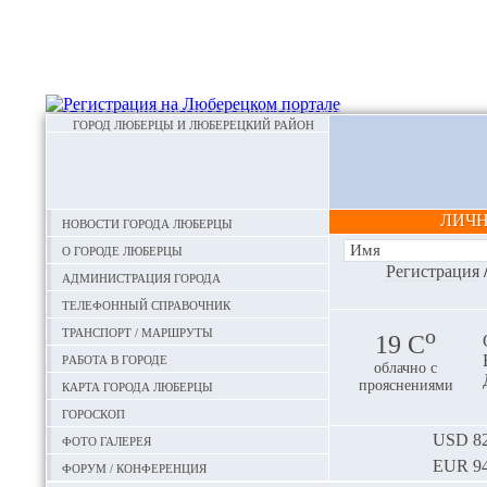
ГОРОД ЛЮБЕРЦЫ И ЛЮБЕРЕЦКИЙ РАЙОН
ЛИЧ
Новости города Люберцы
О городе Люберцы
Регистрация
Администрация города
Телефонный справочник
Транспорт / маршруты
o
19 С
Работа в городе
облачно с
Карта города Люберцы
прояснениями
Гороскоп
Фото галерея
USD
82
EUR
94
Форум / конференция