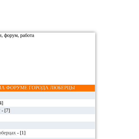
А ФОРУМЕ ГОРОДА ЛЮБЕРЦЫ
4]
?
-
[7]
Люберцах
-
[1]