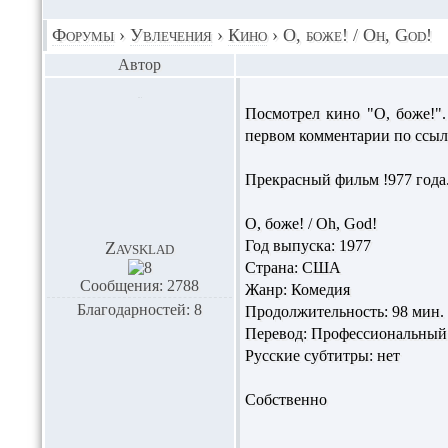
Форумы
›
Увлечения
›
Кино
›
О, боже! / Oh, God!
Автор
Посмотрел кино "О, боже!".
первом комментарии по ссыл
Прекрасный фильм !977 года
О, боже! / Oh, God!
Год выпуска: 1977
Zavsklad
Страна: США
Сообщения: 2788
Жанр: Комедия
Благодарностей: 8
Продолжительность: 98 мин.
Перевод: Профессиональный 
Русские субтитры: нет
Собственно