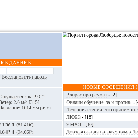
НЫЕ ДАННЫЕ
/
Восстановить пароль
НОВЫЕ СООБЩЕНИЯ Н
Вопрос про ремонт
-
[2]
o
Ощущается как 19 С
Онлайн обучение. за и против.
-
[
Ветер: 2.6 м/с [315]
Давление: 1014 мм рт. ст.
Лечение астении, что принимать
ЛЮБЭ
-
[18]
9 МАЯ
-
[30]
.17₽ ⬆ (81.41₽)
Детская секция по шахматам в 
.84₽ ⬆ (94.06₽)