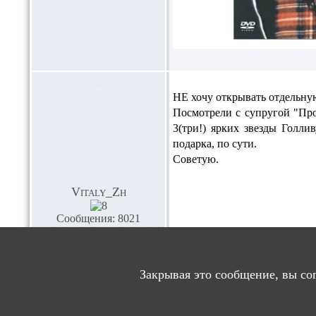
НЕ хочу открывать отдельную
Посмотрели с супругой "Про
3(три!) ярких звезды Голли
подарка, по сути.
Советую.
Vitaly_Zh
Сообщения: 8021
Благодарностей: 30
Закрывая это сообщение, вы со
Пор