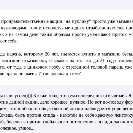
е проправительственные акции "на-публику" просто уже вызыва
 кукловодами толпу, используя методику отработанную ещё пр
ю, а на самом деле таким образом просто уменьшают приток м
ет себя.
гда парень, которому 20 лет, пытается купить в магазине бут
магазине отказывают, ссылаясь на то, что до 21 года запрещ
ать от туда в цинковом гробу с отрезанной головой парень уже
 право не имеет. И где логика в этом?
ть не успел)))) Кто же знал, что тема наперед поста вылезает. Я 
ротив данной акции, дело хорошее, нужное. Но вот по-поводу фо
им, что в области общественной жизни наблюдается упрощение
очешь быть против спида - намотай на себя красную ленточку
ой, борешься против глобального потепления - посиди часик в т
олезное, умное...