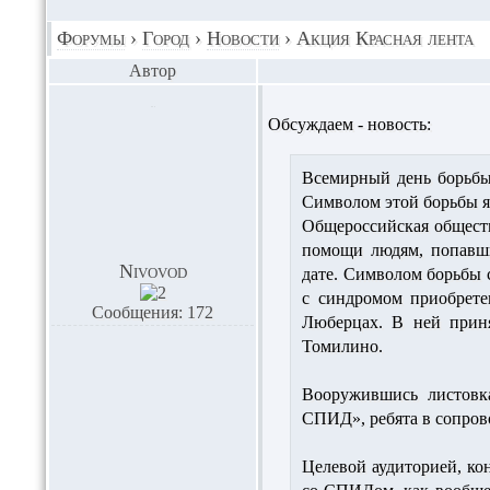
Форумы
›
Город
›
Новости
›
Акция Красная лента
Автор
Обсуждаем - новость:
Всемирный день борьбы
Символом этой борьбы яв
Общероссийская обществ
помощи людям, попавши
Nivovod
дате. Символом борьбы 
с синдромом приобрете
Сообщения: 172
Люберцах. В ней приня
Томилино.
Вооружившись листовк
СПИД», ребята в сопров
Целевой аудиторией, ко