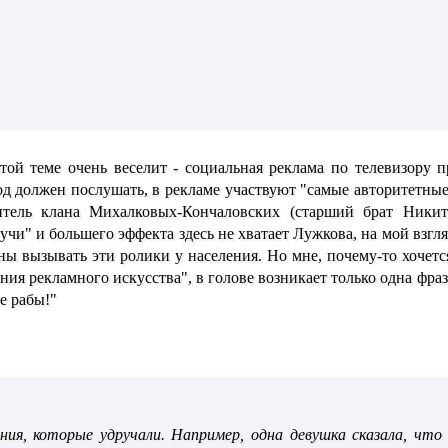
ой теме очень веселит - социальная реклама по телевизору п
арод должен послушать, в рекламе участвуют "самые авторитетн
витель клана Михалковых-Кончаловских (старший брат Ники
кучи" и большего эффекта здесь не хватает Лужкова, на мой взгл
ы вызывать эти ролики у населения. Но мне, почему-то хочется
ия рекламного искусства", в голове возникает только одна фраза:
е рабы!"
ия, которые удручали. Например, одна девушка сказала, что 