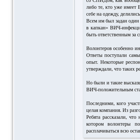
со СПИДом, как вообще 
либо те, кто уже имеет
себе на одежду, делилис
Всем им был задан один 
в капкан» ВИЧ-инфекции
быть ответственным за 
Волонтеров особенно ин
Ответы поступали самы
опыт. Некоторые респо
утверждали, что таких ре
Но были и такие высказы
ВИЧ-положительным стату
Последними, кого участ
целая компания. Из разг
Ребята рассказали, что
котором волонтеры по
расплачиваться всю ост