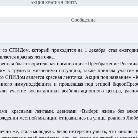
АКЦИЯ КРАСНАЯ ЛЕНТА
Сообщение
 со СПИДом, который приходится на 1 декабря, стал ежегодн
ляется красная ленточка.
енная благотворительная организация «Преображение России», 
м в трудную жизненную ситуацию, также приняла участие в
со СПИДом является красная ленточка. Акция под названием «К
нного иммунодефицита и прошедшая под эгидой &quot;Преобр
ли участие воспитанники реабилитационного центра, распо
ами, красными лентами, девизами «Выбери жизнь без алког
ождении местной милиции отправились на улицы родного Любе
нечно же, стала молодежь. Было интересно узнать, что юноши 