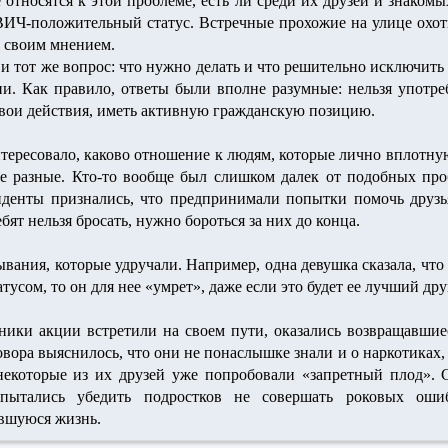
относятся к этой проблеме, есть ли среди их друзей и знаком
 ВИЧ-положительный статус. Встречные прохожие на улице охо
ь своим мнением.
и тот же вопрос: что нужно делать и что решительно исключить 
. Как правило, ответы были вполне разумные: нельзя употреб
свои действия, иметь активную гражданскую позицию.
тересовало, каково отношение к людям, которые лично вплотн
е разные. Кто-то вообще был слишком далек от подобных про
нденты признались, что предпринимали попытки помочь друзь
бят нельзя бросать, нужно бороться за них до конца.
вания, которые удручали. Например, одна девушка сказала, что е
сом, то он для нее «умрет», даже если это будет ее лучший дру
ники акции встретили на своем пути, оказались возвращавшие
овора выяснилось, что они не понаслышке знали и о наркотиках,
 некоторые из их друзей уже попробовали «запретный плод». 
пытались убедить подростков не совершать роковых оши
авшуюся жизнь.