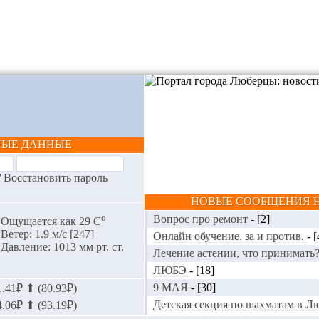
НЫЕ ДАННЫЕ
/
Восстановить пароль
НОВЫЕ СООБЩЕНИЯ Н
o
Вопрос про ремонт
-
[2]
Ощущается как 29 С
Ветер: 1.9 м/с [247]
Онлайн обучение. за и против.
-
[
Давление: 1013 мм рт. ст.
Лечение астении, что принимать
ЛЮБЭ
-
[18]
9 МАЯ
-
[30]
.41₽ ⬆ (80.93₽)
Детская секция по шахматам в 
.06₽ ⬆ (93.19₽)