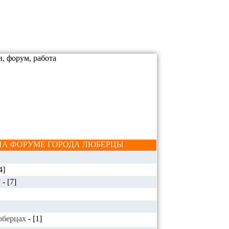
А ФОРУМЕ ГОРОДА ЛЮБЕРЦЫ
4]
?
-
[7]
Люберцах
-
[1]