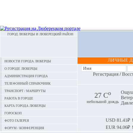
ГОРОД ЛЮБЕРЦЫ И ЛЮБЕРЕЦКИЙ РАЙОН
ЛИЧНЫЕ 
Новости города Люберцы
О городе Люберцы
Регистрация
/
Восс
Администрация города
Телефонный справочник
Транспорт / маршруты
o
Ощуща
27 С
Ветер:
Работа в городе
небольшой дождь
Давле
Карта города Люберцы
Гороскоп
Фото галерея
USD
81.41₽ ⬆
EUR
94.06₽ ⬆
Форум / конференция