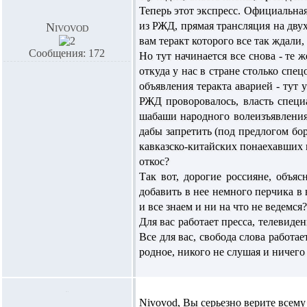
Теперь этот экспресс. Официальная
из РЖД, прямая трансляция на двух
Nivovod
вам теракт которого все так ждали,
Сообщения: 172
Но тут начинается все снова - те 
откуда у нас в стране столько сп
объявления теракта аварией - тут 
РЖД проворовалось, власть специ
шабаши народного волеизъявления
дабы запретить (под предлогом бо
кавказско-китайских понаехавших 
откос?
Так вот, дорогие россияне, объя
добавить в нее немного перчика в
и все знаем и ни на что не ведемся?
Для вас работает пресса, телевиде
Все для вас, свобода слова работае
родное, никого не слушая и ничего 
Nivovod,
Вы серьезно верите всему