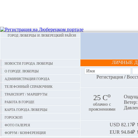
ГОРОД ЛЮБЕРЦЫ И ЛЮБЕРЕЦКИЙ РАЙОН
ЛИЧНЫЕ 
Новости города Люберцы
О городе Люберцы
Регистрация
/
Восс
Администрация города
Телефонный справочник
Транспорт / маршруты
o
25 С
Ощуща
Работа в городе
Ветер: 
облачно с
Давлен
Карта города Люберцы
прояснениями
Гороскоп
Фото галерея
USD
82.17₽ ⬆
EUR
94.84₽ ⬆
Форум / конференция