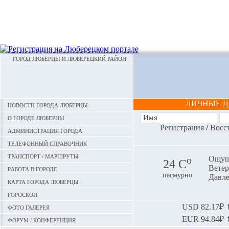
ГОРОД ЛЮБЕРЦЫ И ЛЮБЕРЕЦКИЙ РАЙОН
ЛИЧНЫЕ 
Новости города Люберцы
О городе Люберцы
Регистрация
/
Восс
Администрация города
Телефонный справочник
Транспорт / маршруты
o
Ощуща
24 С
Ветер:
Работа в городе
пасмурно
Давле
Карта города Люберцы
Гороскоп
Фото галерея
USD
82.17₽ ⬆
EUR
94.84₽ ⬆
Форум / конференция