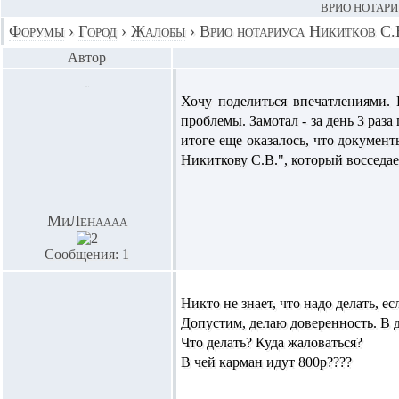
ВРИО НОТАРИ
Форумы
›
Город
›
Жалобы
›
Врио нотариуса Никитков С.
Автор
Хочу поделиться впечатлениями.
проблемы. Замотал - за день 3 раза
итоге еще оказалось, что докумен
Никиткову С.В.", который восседа
МиЛенаааа
Сообщения: 1
Никто не знает, что надо делать, е
Допустим, делаю доверенность. В до
Что делать? Куда жаловаться?
В чей карман идут 800р????