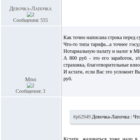
Девочка-Лапочка
Сообщения: 555
Как точно написана строка перед 
Что-то типа тарифа...а точнее го
Нотариальную палату и налог в 
А 800 руб - это его заработок, 
страховка, благотворительные взнос
И кстати, если Вас это успокоит 
руб.
Mimi
Сообщения: 3
#p62949
Девочка-Лапочка :
Что
Кстати, жаловаться тоже надо 