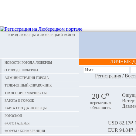
ГОРОД ЛЮБЕРЦЫ И ЛЮБЕРЕЦКИЙ РАЙОН
ЛИЧНЫЕ 
Новости города Люберцы
О городе Люберцы
Регистрация
/
Восс
Администрация города
Телефонный справочник
Транспорт / маршруты
o
20 С
Ощуща
Работа в городе
Ветер:
переменная
Давлен
Карта города Люберцы
облачность
Гороскоп
Фото галерея
USD
82.17₽ ⬆
EUR
94.84₽ ⬆
Форум / конференция