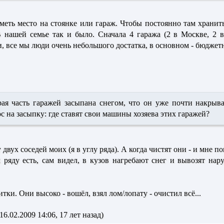
меть место на стоянке или гараж. Чтобы постоянно там хранить
В нашей семье так и было. Сначала 4 гаража (2 в Москве, 2 в
, все мы люди очень небольшого достатка, в основном - бюджет
брая часть гаражей засыпана снегом, что он уже почти накрыва
с на засыпку: где ставят свои машины хозяева этих гаражей?
 двух соседей моих (я в углу ряда). А когда чистят они - и мне по
 ряду есть, сам видел, в кузов нагребают снег и вывозят нар
тки. Они высоко - вошёл, взял лом/лопату - очистил всё...
6.02.2009 14:06, 17 лет назад)