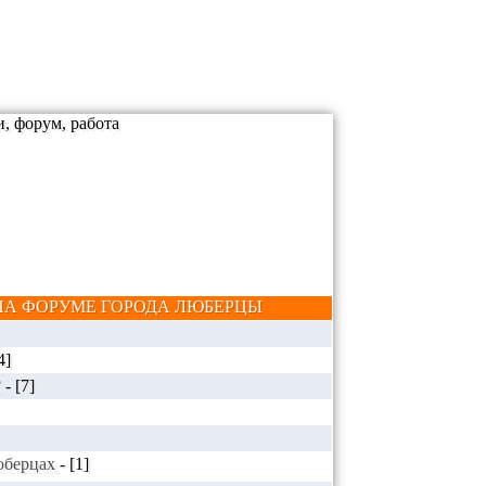
А ФОРУМЕ ГОРОДА ЛЮБЕРЦЫ
4]
?
-
[7]
Люберцах
-
[1]