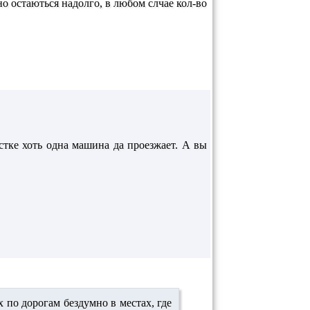
о остаються надолго, в любом слчае кол-во
стке хоть одна машина да проезжает. А вы
по дорогам бездумно в местах, где