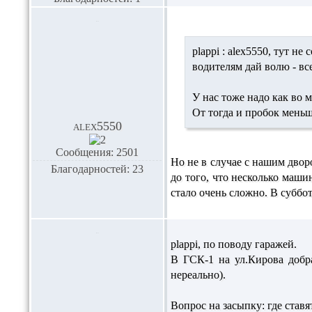
plappi :
alex5550,
тут не с
водителям дай волю - все
У нас тоже надо как во 
От тогда и пробок меньш
alex5550
Сообщения: 2501
Но не в случае с нашим двор
Благодарностей: 23
до того, что несколько маши
стало очень сложно. В суббот
plappi,
по поводу гаражей.
В ГСК-1 на ул.Кирова добра
нереально).
Вопрос на засыпку: где став