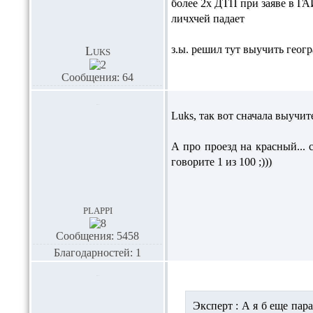
более 2х ДТП при заяве в ГА
личхчей падает
з.ы. решил тут выучить геог
Luks
Сообщения: 64
Luks,
так вот сначала выучит
А про проезд на красный...
говорите 1 из 100 ;)))
plappi
Сообщения: 5458
Благодарностей: 1
Эксперт :
А я б еще пар