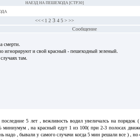
НАЕЗД НА ПЕШЕХОДА [СТР.30]
ода
3
<<
<
1
2
4
5
>
>>
Сообщение
а смерти.
о игнорируют и свой красный - пешеходный зеленый.
случаях там.
а последние 5 лет , вежливость водил увеличалсь на порядок 
 миниумум , на красный едут 1 из 100( при 2-3 полосах движеи
ь надо , бывали у самого случачи когда 5 мин решали все ) , но