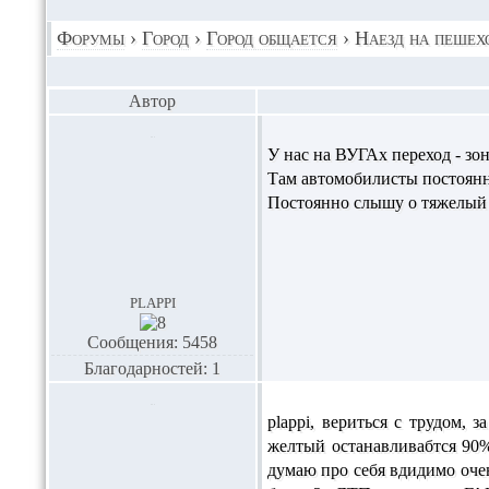
Форумы
›
Город
›
Город общается
›
Наезд на пешех
Автор
У нас на ВУГАх переход - зон
Там автомобилисты постоянн
Постоянно слышу о тяжелый 
plappi
Сообщения: 5458
Благодарностей: 1
plappi,
вериться с трудом, з
желтый останавливабтся 90%
думаю про себя вдидимо очен