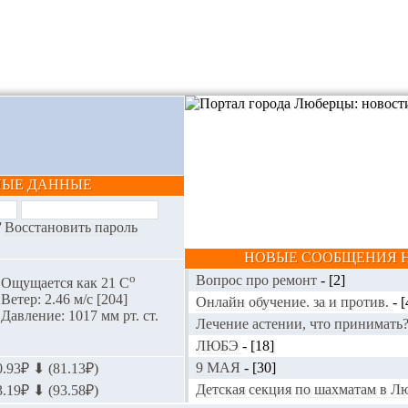
НЫЕ ДАННЫЕ
/
Восстановить пароль
НОВЫЕ СООБЩЕНИЯ Н
o
Вопрос про ремонт
-
[2]
Ощущается как 21 С
Ветер: 2.46 м/с [204]
Онлайн обучение. за и против.
-
[
Давление: 1017 мм рт. ст.
Лечение астении, что принимать
ЛЮБЭ
-
[18]
9 МАЯ
-
[30]
.93₽ ⬇ (81.13₽)
Детская секция по шахматам в 
.19₽ ⬇ (93.58₽)