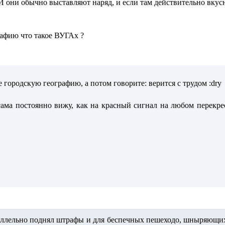
И они обычно выставляют наряд, и если там действительно вкусн
рафию что такое ВУГАх ?
е городскую географию, а потом говорите: верится с трудом :dry
 сама постоянно вижу, как на красный сигнал на любом перекре
аллельно поднял штрафы и для беспечных пешеходо, шныряющих 