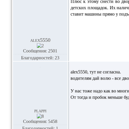
Плюс к этому снести во дво
детских площадок. Их налич
ставит машины прямо у подъе
alex5550
Сообщения: 2501
Благодарностей: 23
alex5550,
тут не согласна.
водителям дай волю - все дво
У нас тоже надо как во многи
От тогда и пробок меньше буд
plappi
Сообщения: 5458
Благодарностей: 1