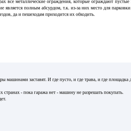
рах все металлические ограждения, которые ограждают пустые 
ие является полным абсурдом, т.к. из-за них место для парков
здов, да и пешеходам приходится их обходить.
ры машинами заставят. И где пусто, и где трава, и где площадка 
х странах - пока гаража нет - машину не разрешать покупать.
ет.