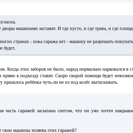
огласна.
 дворы машинами заставят. И где пусто, и где трава, и где площа
многих странах - пока гаража нет - машину не разрешать покупать
е будет.
ом. Когда этих заборов не было, народ нормально парковался в с
н прямо к подъезду ставят. Скоро скорой помощи будет невозмо
у пришлось ребёнка чуть-ли не из под колёс вытаскивать.
я часть гаражей засыпана снегом, что он уже почти накрывае
ят свои машины хозяева этих гаражей?