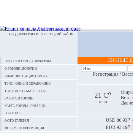
ГОРОД ЛЮБЕРЦЫ И ЛЮБЕРЕЦКИЙ РАЙОН
ЛИЧНЫЕ 
Новости города Люберцы
О городе Люберцы
Регистрация
/
Восс
Администрация города
Телефонный справочник
Транспорт / маршруты
o
Ощуща
21 С
Ветер:
Работа в городе
ясно
Давле
Карта города Люберцы
Гороскоп
Фото галерея
USD
80.93₽ ⬇
EUR
93.19₽ ⬇
Форум / конференция