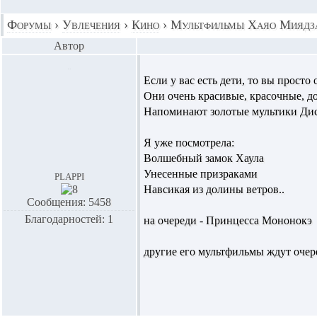
Форумы
›
Увлечения
›
Кино
›
Мультфильмы Хаяо Миядз
Автор
Если у вас есть дети, то вы прост
Они очень красивые, красочные, д
Напоминают золотые мультики Дис
Я уже посмотрела:
Волшебный замок Хаула
Унесенные призраками
plappi
Навсикая из долины ветров..
Сообщения: 5458
Благодарностей: 1
на очереди - Принцесса Мононокэ
другие его мультфильмы ждут очере