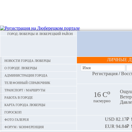
ГОРОД ЛЮБЕРЦЫ И ЛЮБЕРЕЦКИЙ РАЙОН
ЛИЧНЫЕ 
Новости города Люберцы
О городе Люберцы
Регистрация
/
Восс
Администрация города
Телефонный справочник
Транспорт / маршруты
o
Ощуща
16 С
Ветер:
Работа в городе
пасмурно
Давле
Карта города Люберцы
Гороскоп
Фото галерея
USD
82.17₽ ⬆
EUR
94.84₽ ⬆
Форум / конференция