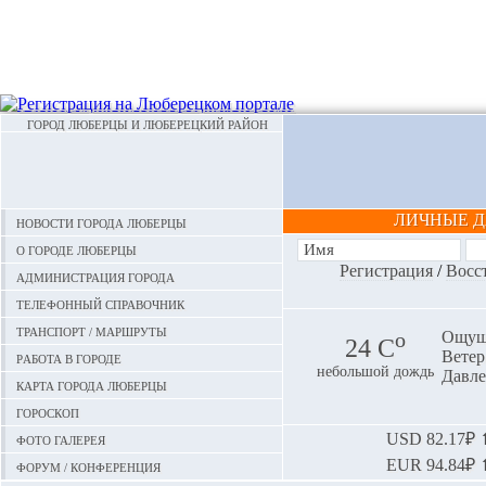
ГОРОД ЛЮБЕРЦЫ И ЛЮБЕРЕЦКИЙ РАЙОН
ЛИЧНЫЕ 
Новости города Люберцы
О городе Люберцы
Регистрация
/
Восс
Администрация города
Телефонный справочник
Транспорт / маршруты
o
Ощуща
24 С
Ветер:
Работа в городе
небольшой дождь
Давле
Карта города Люберцы
Гороскоп
Фото галерея
USD
82.17₽ ⬆
EUR
94.84₽ ⬆
Форум / конференция