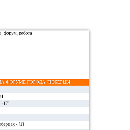
А ФОРУМЕ ГОРОДА ЛЮБЕРЦЫ
4]
?
-
[7]
Люберцах
-
[1]