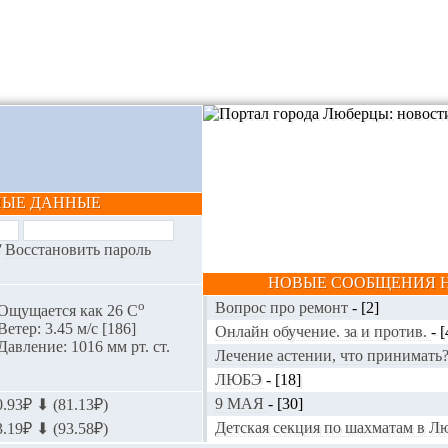
НЫЕ ДАННЫЕ
/
Восстановить пароль
НОВЫЕ СООБЩЕНИЯ Н
o
Вопрос про ремонт
-
[2]
Ощущается как 26 С
Ветер: 3.45 м/с [186]
Онлайн обучение. за и против.
-
[
Давление: 1016 мм рт. ст.
Лечение астении, что принимать
ЛЮБЭ
-
[18]
9 МАЯ
-
[30]
.93₽ ⬇ (81.13₽)
Детская секция по шахматам в 
.19₽ ⬇ (93.58₽)