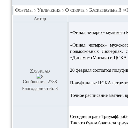
Форумы
›
Увлечения
›
О спорте
›
Баскетбольный «
Автор
«Финал четырех» мужского К
«Финал четырех» мужског
подмосковных Люберцах, с
«Динамо» (Москва) и ЦСКА 
20 февраля состоятся полуфи
Zavsklad
Сообщения: 2788
Полуфиналы: ЦСКА встретит
Благодарностей: 8
Точное расписание матчей, в
Сегодня играет Триумф(любер
Так что будем болеть за триу