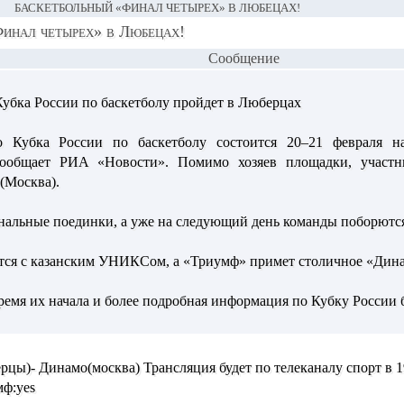
БАСКЕТБОЛЬНЫЙ «ФИНАЛ ЧЕТЫРЕХ» В ЛЮБЕЦАХ!
Финал четырех» в Любецах!
Сообщение
убка России по баскетболу пройдет в Люберцах
о Кубка России по баскетболу состоится 20–21 февраля 
ообщает РИА «Новости». Помимо хозяев площадки, участн
(Москва).
нальные поединки, а уже на следующий день команды поборются 
ся с казанским УНИКСом, а «Триумф» примет столичное «Дин
ремя их начала и более подробная информация по Кубку России 
цы)- Динамо(москва) Трансляция будет по телеканалу спорт в 1
мф:yes