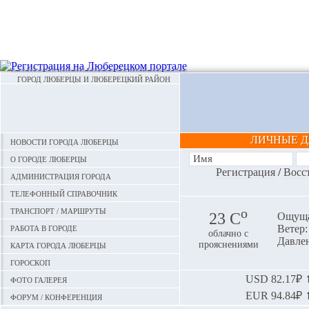
ГОРОД ЛЮБЕРЦЫ И ЛЮБЕРЕЦКИЙ РАЙОН
ЛИЧНЫЕ 
Новости города Люберцы
О городе Люберцы
Регистрация
/
Восс
Администрация города
Телефонный справочник
Транспорт / маршруты
o
23 С
Ощуща
Работа в городе
Ветер:
облачно с
Давлен
Карта города Люберцы
прояснениями
Гороскоп
Фото галерея
USD
82.17₽ ⬆
EUR
94.84₽ ⬆
Форум / конференция