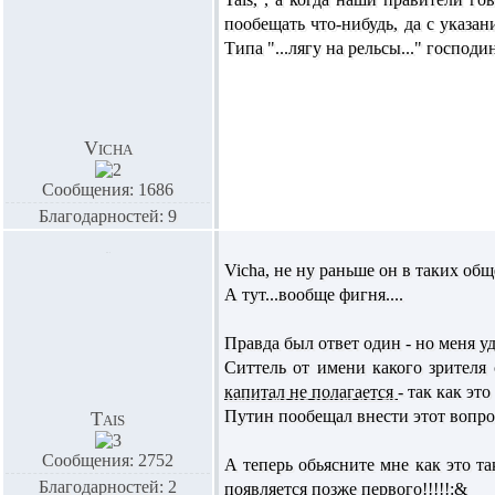
пообещать что-нибудь, да с указан
Типа "...лягу на рельсы..." господин
Vicha
Сообщения: 1686
Благодарностей: 9
Vicha,
не ну раньше он в таких общ
А тут...вообще фигня....
Правда был ответ один - но меня уд
Ситтель от имени какого зрителя 
капитал не полагается
- так как эт
Путин пообещал внести этот вопро
Tais
Сообщения: 2752
А теперь обьясните мне как это так
Благодарностей: 2
появляется позже первого!!!!!:&