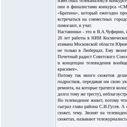
известных телеканалов) в конкурс
они и финалистами конкурса «СМИ
«Братина», который ежегодно про
встречаться на совместных город
помогают, и учат.
Наставники - это и В.А.Чуфирин,
20 лет работы в НИИ Космическо
атамана Московской области Юрия 
не только в Люберцах. Ему звонят
Почетный радист Советского Союза
и концепции телевидения вообщ
красивее».
Потому так много сюжетов делаю
подростков, передавая им свою у
ремонта, на которые тратятся кол
долги тому же тресту), неблагоустр
Но телевидение живет, потому чт
сыграл глава района С.И.Гусев. А 
сюжет, тему. Звонят на телевиде
сюжетах, называют тележурналиста