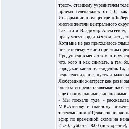
трест», ставшему учредителем теле
приема телеканалов от 5-6, как
Информационном центре «Люберецк
многие жители центрального округа
Так что и Владимир Алексеевич, 
праву могут гордиться тем, что дел
Хотя мне не раз приходилось слыш
иначе почему же оно при этом пред
Предупредив меня о том, что учред
что, кого и как снимать, а тем 
городской канал телевидения. То,
ведь телевидение, пусть и мален
Люберецкий жилтрест как раз и за
оплаты за предоставляемые населен
еще с наименьшими финансовыми по
- Мы поехали туда, - рассказы
М.К.Азизову и главному инженер
телекомпании «Щелково» пошло на
эфир по временной схеме на кан
21.30, суббота - 8.00 (повторение),