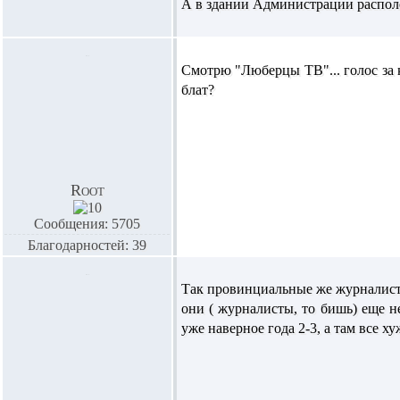
А в здании Администрации распо
Смотрю "Люберцы ТВ"... голос за к
блат?
Root
Сообщения: 5705
Благодарностей: 39
Так провинциальные же журналисты,
они ( журналисты, то бишь) еще н
уже наверное года 2-3, а там все ху