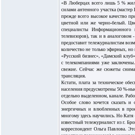
«В Люберцах всего лишь 5 % жил
силами антенного участка (мастер 
прежде всего высокое качество пр
цветной или же черно-белый. Цв
специалисты Информационного ц
телевизоров), так и в аналоговом
предоставит тележурналистам возм
количество не только эфирных, но
«Русский бизнес», «Дамский клуб»
с телекомпаниями уже заключены.
свежие. Сейчас же сюжеты снима
трансляция.
Кстати, плата за техническое обе
населения предусмотрены 50 %-ные 
отдельно выделенном, канале. Рабо
Особое слово хочется сказать и
энергичных и влюбленных в проф
многому здесь научились. Но Катя
известный тележурналист из г. Бр
корреспондент Ольга Павлова. Это