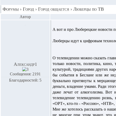
Форумы
›
Город
›
Город общается
›
Люберцы по ТВ
Автор
А вот и про Люберецкие новости 
Люберцы идут к цифровым технол
О телевидении можно сказать гла
только новости, политика, кино, 
Александр1
культурой, традициями других наро
Сообщения: 2191
бы события в Беслане или же не
Благодарностей: 5
буквально притянуты к мерцающем
деньги, владение умами. Ради это
даже лечат от алкоголизма. Вот 
телевидение телевидению рознь, 
«ОРТ», кто-то - «Россию», «НТВ», 
Мне же хотелось рассказать о наше
не многие при этом знают, что