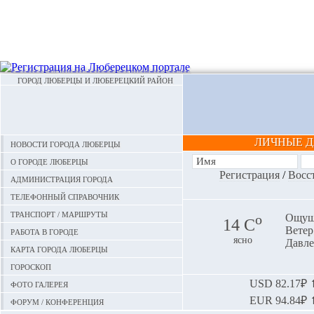
ГОРОД ЛЮБЕРЦЫ И ЛЮБЕРЕЦКИЙ РАЙОН
ЛИЧНЫЕ 
Новости города Люберцы
О городе Люберцы
Регистрация
/
Восс
Администрация города
Телефонный справочник
Транспорт / маршруты
o
Ощуща
14 С
Ветер:
Работа в городе
ясно
Давле
Карта города Люберцы
Гороскоп
Фото галерея
USD
82.17₽ ⬆
EUR
94.84₽ ⬆
Форум / конференция