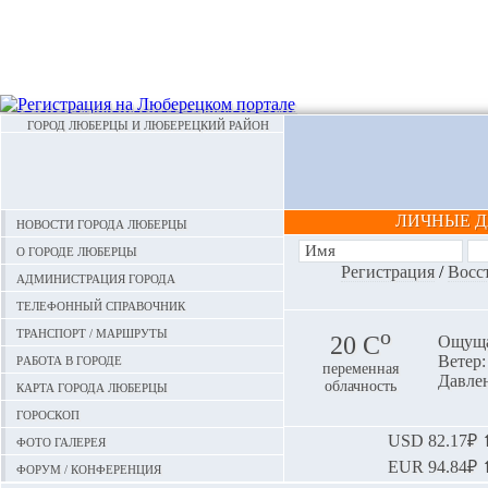
ГОРОД ЛЮБЕРЦЫ И ЛЮБЕРЕЦКИЙ РАЙОН
ЛИЧНЫЕ 
Новости города Люберцы
О городе Люберцы
Регистрация
/
Восс
Администрация города
Телефонный справочник
Транспорт / маршруты
o
20 С
Ощуща
Работа в городе
Ветер:
переменная
Давлен
Карта города Люберцы
облачность
Гороскоп
Фото галерея
USD
82.17₽ ⬆
EUR
94.84₽ ⬆
Форум / конференция