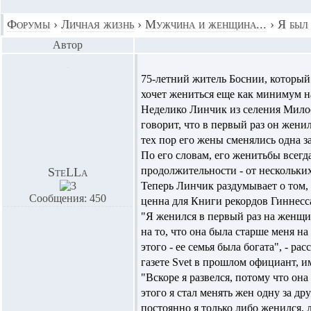
Форумы
›
Личная жизнь
›
Мужчина и женщина...
›
Я был 
Автор
75-летний житель Боснии, который 
хочет жениться еще как минимум н
Неделико Линчик из селения Милос
говорит, что в первый раз он женилс
тех пор его жены сменялись одна з
По его словам, его женитьбы всегд
продолжительности - от нескольких
SteLLa
Теперь Линчик раздумывает о том, 
Сообщения: 450
ценна для Книги рекордов Гиннесс
"Я женился в первый раз на женщи
на то, что она была старше меня на
этого - ее семья была богата", - р
газете Svet в прошлом официант, 
"Вскоре я развелся, потому что она
этого я стал менять жен одну за др
постоянно я только либо женился, л