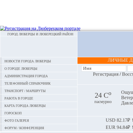
ГОРОД ЛЮБЕРЦЫ И ЛЮБЕРЕЦКИЙ РАЙОН
ЛИЧНЫЕ 
Новости города Люберцы
О городе Люберцы
Регистрация
/
Восс
Администрация города
Телефонный справочник
Транспорт / маршруты
o
Ощуща
24 С
Ветер:
Работа в городе
пасмурно
Давле
Карта города Люберцы
Гороскоп
Фото галерея
USD
82.17₽ ⬆
EUR
94.84₽ ⬆
Форум / конференция