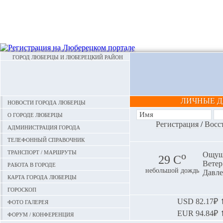
ГОРОД ЛЮБЕРЦЫ И ЛЮБЕРЕЦКИЙ РАЙОН
ЛИЧНЫЕ 
Новости города Люберцы
О городе Люберцы
Регистрация
/
Восс
Администрация города
Телефонный справочник
Транспорт / маршруты
o
Ощуща
29 С
Ветер:
Работа в городе
небольшой дождь
Давле
Карта города Люберцы
Гороскоп
Фото галерея
USD
82.17₽ ⬆
EUR
94.84₽ ⬆
Форум / конференция