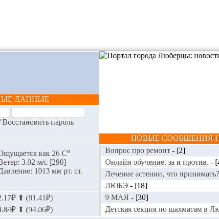
НЫЕ ДАННЫЕ
/
Восстановить пароль
НОВЫЕ СООБЩЕНИЯ Н
Вопрос про ремонт
-
[2]
o
Ощущается как 26 С
Онлайн обучение. за и против.
-
[
Ветер: 3.02 м/с [290]
Давление: 1013 мм рт. ст.
Лечение астении, что принимать
ЛЮБЭ
-
[18]
9 МАЯ
-
[30]
.17₽ ⬆ (81.41₽)
Детская секция по шахматам в 
.84₽ ⬆ (94.06₽)