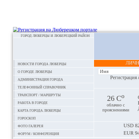
ГОРОД ЛЮБЕРЦЫ И ЛЮБЕРЕЦКИЙ РАЙОН
ЛИЧ
Новости города Люберцы
О городе Люберцы
Регистрация
Администрация города
Телефонный справочник
Транспорт / маршруты
o
26 С
Работа в городе
облачно с
Карта города Люберцы
прояснениями
Гороскоп
Фото галерея
USD
82
EUR
94
Форум / конференция