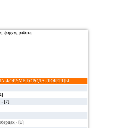
А ФОРУМЕ ГОРОДА ЛЮБЕРЦЫ
4]
?
-
[7]
Люберцах
-
[1]