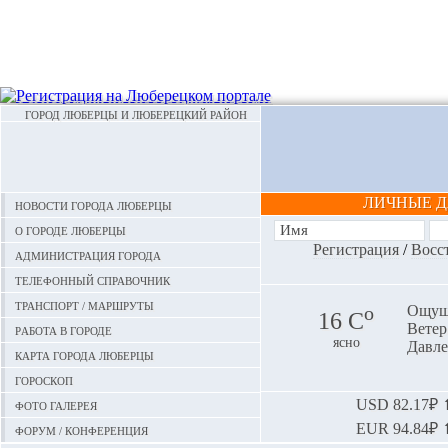
ГОРОД ЛЮБЕРЦЫ И ЛЮБЕРЕЦКИЙ РАЙОН
ЛИЧНЫЕ 
Новости города Люберцы
О городе Люберцы
Регистрация
/
Восс
Администрация города
Телефонный справочник
Транспорт / маршруты
o
Ощуща
16 С
Ветер:
Работа в городе
ясно
Давле
Карта города Люберцы
Гороскоп
Фото галерея
USD
82.17₽ ⬆
EUR
94.84₽ ⬆
Форум / конференция