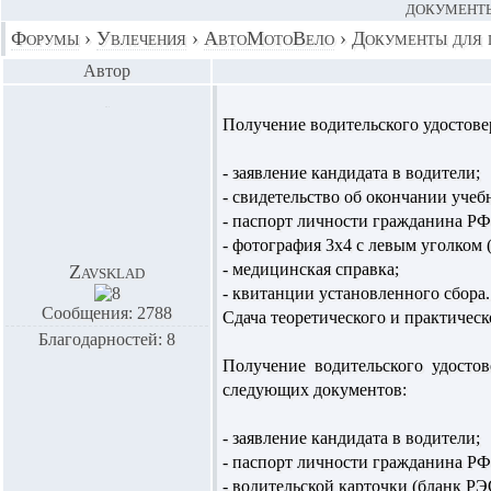
ДОКУМЕНТЫ
Форумы
›
Увлечения
›
АвтоМотоВело
›
Документы для 
Автор
Получение водительского удостовер
- заявление кандидата в водители;
- свидетельство об окончании учеб
- паспорт личности гражданина РФ
- фотография 3х4 с левым уголком 
- медицинская справка;
Zavsklad
- квитанции установленного сбора.
Сообщения: 2788
Сдача теоретического и практическ
Благодарностей: 8
Получение водительского удостов
следующих документов:
- заявление кандидата в водители;
- паспорт личности гражданина РФ
- водительской карточки (бланк РЭ