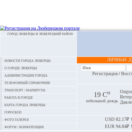
ГОРОД ЛЮБЕРЦЫ И ЛЮБЕРЕЦКИЙ РАЙОН
ЛИЧНЫЕ 
Новости города Люберцы
О городе Люберцы
Регистрация
/
Восс
Администрация города
Телефонный справочник
Транспорт / маршруты
o
Ощуща
19 С
Ветер:
Работа в городе
небольшой дождь
Давле
Карта города Люберцы
Гороскоп
Фото галерея
USD
82.17₽ ⬆
EUR
94.84₽ ⬆
Форум / конференция