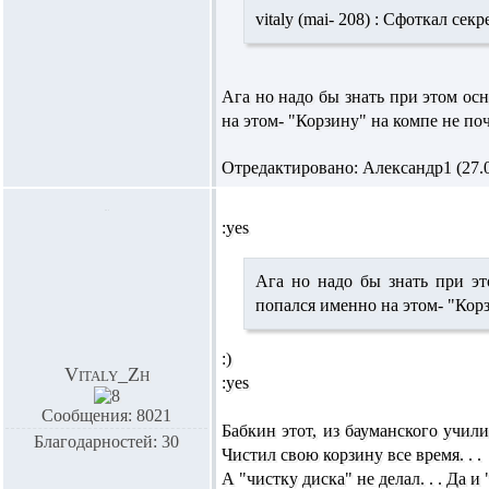
vitaly (mai- 208) :
Сфоткал секрет
Ага но надо бы знать при этом о
на этом- "Корзину" на компе не поч
Отредактировано: Александр1 (27.03
:yes
Ага но надо бы знать при э
попался именно на этом- "Кор
:)
Vitaly_Zh
:yes
Сообщения: 8021
Бабкин этот, из бауманского учили
Благодарностей: 30
Чистил свою корзину все время. . .
А "чистку диска" не делал. . . Да и 