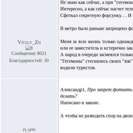
Не знаю как сейчас, а при "гегем
Интересно, а как сейчас насчет те
Сфоткал секретную форсунку. . . И с
В метро было раньше запрещено фо
Меня за всю жизнь только однажд
Vitaly_Zh
или ее заместитель и истерично закри
Сообщения: 8021
А народ в очереди засмеялся только 
Благодарностей: 30
"Гегемоны" стеснялись своих "язв"
водили туристов.
Александр1,
Про запрет фоткать 
делать?
Написано в законе.
А чтобы не разводить спор на двои
plappi