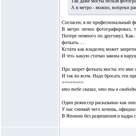
Так даже мосты нельзя фотогр
А в метро - можно, вопреки р
Согласен, я не професиональный ф
В метро лично фотографировал, т
Питере немного по другому). Как-
фоткать. . .
Кстати как владелец может запрети
И что- какую статью закона я нару
Про запрет фоткать мосты это мне 
И так во всем. Надо бросать эти пр
========
кто тебе сказал, что ты в свободн
Один режиссер расказывао как они
У нас снимай чего хочешь, официа
В Японии
без разрешения
и кадра с