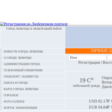
ГОРОД ЛЮБЕРЦЫ И ЛЮБЕРЕЦКИЙ РАЙОН
ЛИЧНЫЕ 
Новости города Люберцы
О городе Люберцы
Регистрация
/
Восс
Администрация города
Телефонный справочник
Транспорт / маршруты
o
Ощуща
19 С
Ветер:
Работа в городе
небольшой дождь
Давле
Карта города Люберцы
Гороскоп
Фото галерея
USD
82.17₽ ⬆
EUR
94.84₽ ⬆
Форум / конференция