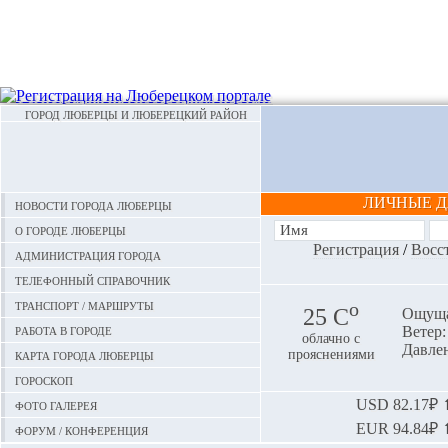
ГОРОД ЛЮБЕРЦЫ И ЛЮБЕРЕЦКИЙ РАЙОН
ЛИЧНЫЕ 
Новости города Люберцы
О городе Люберцы
Регистрация
/
Восс
Администрация города
Телефонный справочник
Транспорт / маршруты
o
25 С
Ощуща
Работа в городе
Ветер: 
облачно с
Давлен
Карта города Люберцы
прояснениями
Гороскоп
Фото галерея
USD
82.17₽ ⬆
EUR
94.84₽ ⬆
Форум / конференция