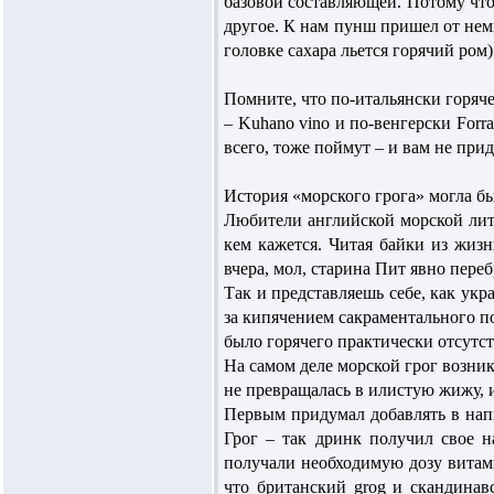
базовой составляющей. Потому что
другое. К нам пунш пришел от нем­
головке сахара льется горячий ром)
Помните, что по-итальянски горячее
– Kuhano vino и по-венгерски Forra
всего, тоже поймут – и вам не при
История «морского грога» могла б
Любители английской морской лите
кем кажется. Читая байки из жизн
вчера, мол, старина Пит явно пере
Так и представляешь себе, как у
за кипячением сакраментального по
было горячего практически отсутст
На самом деле морской грог возник
не превращалась в илистую жижу, 
Первым придумал добавлять в нап
Грог – так дринк получил свое 
получали необходимую дозу витами
что британский grog и скандинав