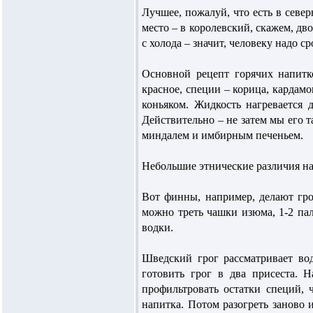
Лучшее, пожалуй, что есть в север
место – в королевский, скажем, дв
с холода – значит, человеку надо с
Основной рецепт горячих напитк
красное, специи – корица, кардамо
коньяком. Жидкость нагревается 
Действительно – не затем мы его т
миндалем и имбирным печеньем.
Небольшие этнические различия на
Вот финны, например, делают гро
можно треть чашки изюма, 1-2 па
водки.
Шведский грог рассматривает во
готовить грог в два присеста. 
профильтровать остатки специй, 
напитка. Потом разогреть заново 