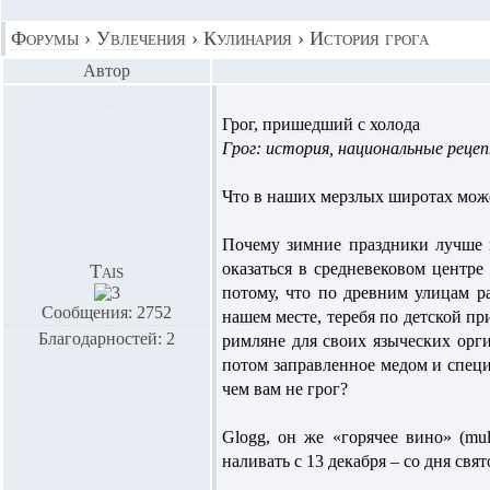
Форумы
›
Увлечения
›
Кулинария
›
История грога
Автор
Грог, пришедший с холода
Грог: история, национальные реце
Что в наших мерзлых широтах може
Почему зимние праздники лучше в
оказаться в средневековом центре 
Tais
потому, что по древним улицам ра
Сообщения: 2752
нашем месте, теребя по детской пр
Благодарностей: 2
римляне для своих языческих орги
потом заправленное медом и специя
чем вам не грог?
Glogg, он же «горячее вино» (mu
наливать с 13 декабря – со дня свя