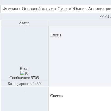
Форумы
›
Основной форум
›
Смех и Юмор
›
Ассоциаци
<<
<
1
.
Автор
Башня
Root
Сообщения: 5705
Благодарностей: 39
Снесло