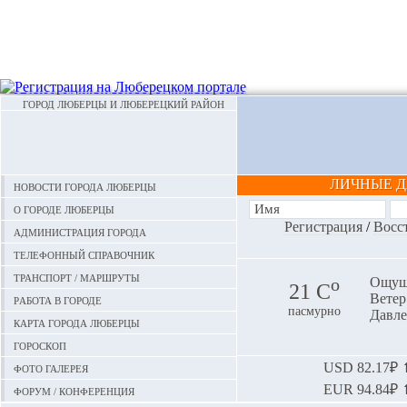
ГОРОД ЛЮБЕРЦЫ И ЛЮБЕРЕЦКИЙ РАЙОН
ЛИЧНЫЕ 
Новости города Люберцы
О городе Люберцы
Регистрация
/
Восс
Администрация города
Телефонный справочник
Транспорт / маршруты
o
Ощуща
21 С
Ветер:
Работа в городе
пасмурно
Давле
Карта города Люберцы
Гороскоп
Фото галерея
USD
82.17₽ ⬆
EUR
94.84₽ ⬆
Форум / конференция