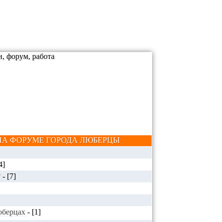
А ФОРУМЕ ГОРОДА ЛЮБЕРЦЫ
4]
?
-
[7]
Люберцах
-
[1]