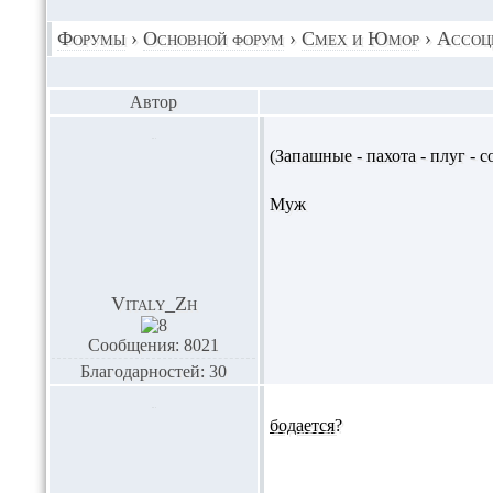
Форумы
›
Основной форум
›
Смех и Юмор
›
Ассоц
Автор
(Запашные - пахота - плуг - со
Муж
Vitaly_Zh
Сообщения: 8021
Благодарностей: 30
бодается
?