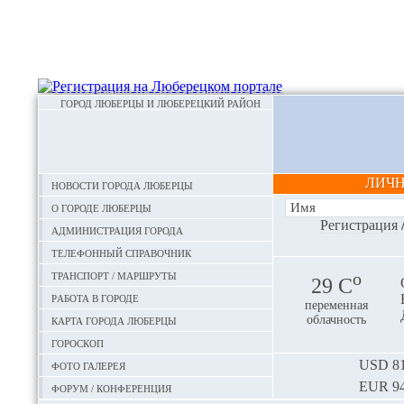
ГОРОД ЛЮБЕРЦЫ И ЛЮБЕРЕЦКИЙ РАЙОН
ЛИЧ
Новости города Люберцы
О городе Люберцы
Регистрация
Администрация города
Телефонный справочник
Транспорт / маршруты
o
29 С
Работа в городе
переменная
Карта города Люберцы
облачность
Гороскоп
Фото галерея
USD
81
EUR
94
Форум / конференция