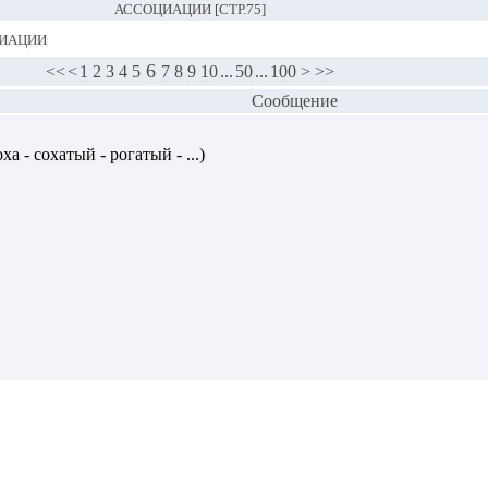
АССОЦИАЦИИ [СТР.75]
иации
6
<<
<
1
2
3
4
5
7
8
9
10
...
50
...
100
>
>>
Сообщение
ха - сохатый - рогатый - ...)