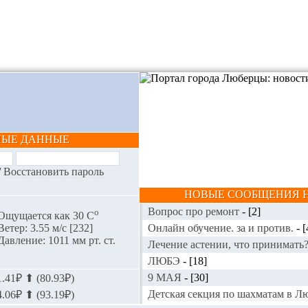
НЫЕ ДАННЫЕ
/
Восстановить пароль
НОВЫЕ СООБЩЕНИЯ Н
Вопрос про ремонт
-
[2]
o
Ощущается как 30 С
Онлайн обучение. за и против.
-
[
Ветер: 3.55 м/с [232]
Давление: 1011 мм рт. ст.
Лечение астении, что принимать
ЛЮБЭ
-
[18]
9 МАЯ
-
[30]
.41₽ ⬆ (80.93₽)
Детская секция по шахматам в 
.06₽ ⬆ (93.19₽)