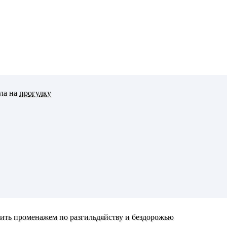
шла на
прогулку
ить променажем по разгильдяйству и бездо
рожь
ю