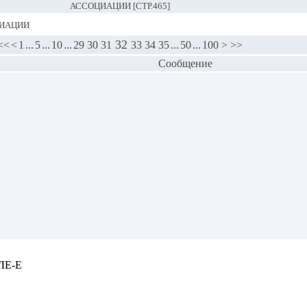
АССОЦИАЦИИ [СТР.465]
иации
32
<<
<
1
...
5
...
10
...
29
30
31
33
34
35
...
50
...
100
>
>>
Сообщение
ЛЕ-Е