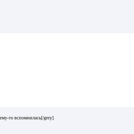
ему-то вспомнилась[/grey]