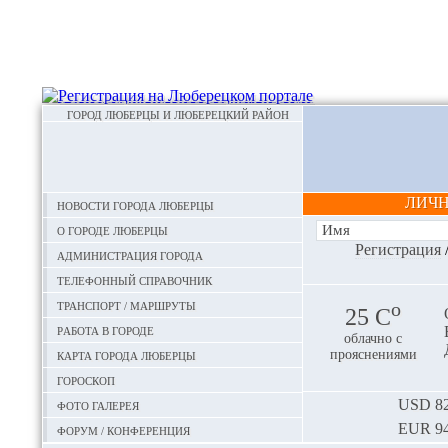
ГОРОД ЛЮБЕРЦЫ И ЛЮБЕРЕЦКИЙ РАЙОН
ЛИЧ
Новости города Люберцы
О городе Люберцы
Регистрация
Администрация города
Телефонный справочник
Транспорт / маршруты
o
25 С
Работа в городе
облачно с
Карта города Люберцы
прояснениями
Гороскоп
Фото галерея
USD
82
EUR
94
Форум / конференция