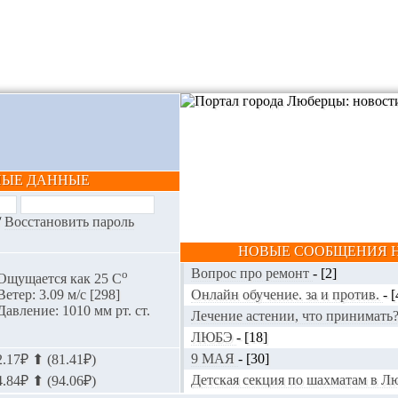
НЫЕ ДАННЫЕ
/
Восстановить пароль
НОВЫЕ СООБЩЕНИЯ Н
Вопрос про ремонт
-
[2]
o
Ощущается как 25 С
Онлайн обучение. за и против.
-
[
Ветер: 3.09 м/с [298]
Давление: 1010 мм рт. ст.
Лечение астении, что принимать
ЛЮБЭ
-
[18]
9 МАЯ
-
[30]
.17₽ ⬆ (81.41₽)
Детская секция по шахматам в 
.84₽ ⬆ (94.06₽)