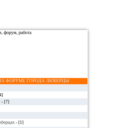
А ФОРУМЕ ГОРОДА ЛЮБЕРЦЫ
4]
?
-
[7]
Люберцах
-
[1]