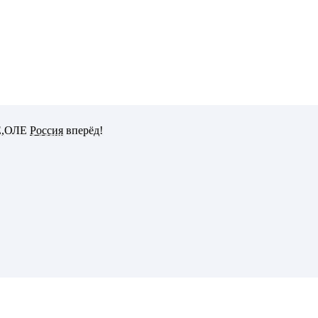
Е,ОЛЕ
Россия
вперёд!