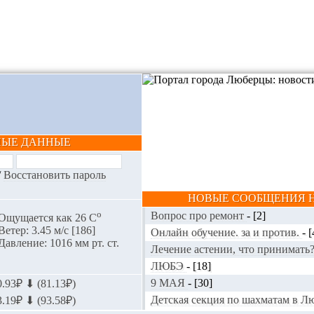
НЫЕ ДАННЫЕ
/
Восстановить пароль
НОВЫЕ СООБЩЕНИЯ Н
o
Вопрос про ремонт
-
[2]
Ощущается как 26 С
Ветер: 3.45 м/с [186]
Онлайн обучение. за и против.
-
[
Давление: 1016 мм рт. ст.
Лечение астении, что принимать
ЛЮБЭ
-
[18]
9 МАЯ
-
[30]
.93₽ ⬇ (81.13₽)
Детская секция по шахматам в 
.19₽ ⬇ (93.58₽)