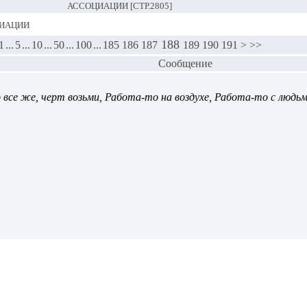
АССОЦИАЦИИ [СТР.2805]
иации
188
1
...
5
...
10
...
50
...
100
...
185
186
187
189
190
191
>
>>
Сообщение
о все же, черт возьми, Работа-то на воздухе, Работа-то с людьм