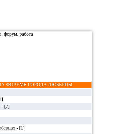
А ФОРУМЕ ГОРОДА ЛЮБЕРЦЫ
4]
?
-
[7]
Люберцах
-
[1]