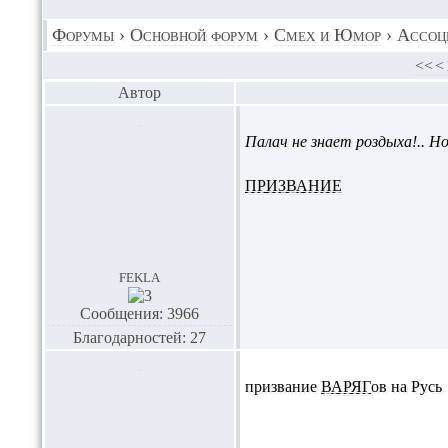
Форумы
›
Основной форум
›
Смех и Юмор
›
Ассоц
<<
<
Автор
Палач не знает роздыха!.. Н
ПРИЗВАНИЕ
fekla
Сообщения: 3966
Благодарностей: 27
призвание
ВАРЯГ
ов на Русь