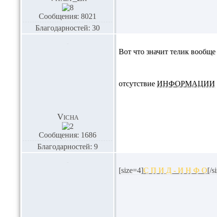
Сообщения: 8021
Благодарностей: 30
Вот что значит телик вообще 
отсутствие
ИНФОРМАЦИИ
Vicha
Сообщения: 1686
Благодарностей: 9
[size=4]
С П И Д - И Н Ф О
[/s