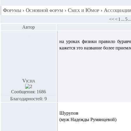
Форумы
›
Основной форум
›
Смех и Юмор
›
Ассоциаци
<<
<
1
...
5
..
Автор
на уроках физики правило бурав
кажется это название более прие
Vicha
Сообщения: 1686
Благодарностей: 9
Шурупов
(муж Надежды Румянцевой)