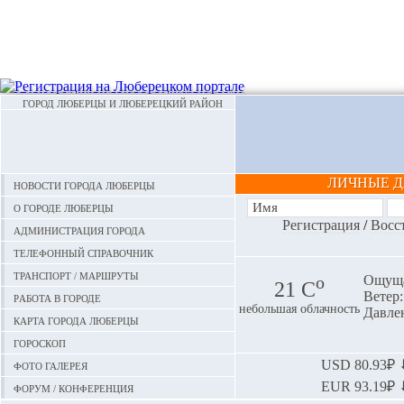
ГОРОД ЛЮБЕРЦЫ И ЛЮБЕРЕЦКИЙ РАЙОН
ЛИЧНЫЕ 
Новости города Люберцы
О городе Люберцы
Регистрация
/
Восс
Администрация города
Телефонный справочник
Транспорт / маршруты
o
Ощуща
21 С
Ветер:
Работа в городе
небольшая облачность
Давлен
Карта города Люберцы
Гороскоп
Фото галерея
USD
80.93₽ ⬇
EUR
93.19₽ ⬇
Форум / конференция