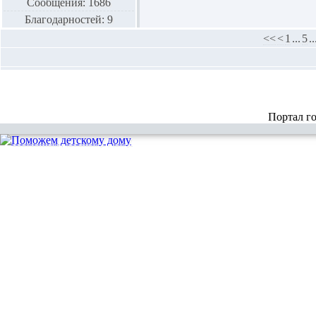
Сообщения: 1686
Благодарностей: 9
<<
<
1
...
5
..
Портал г