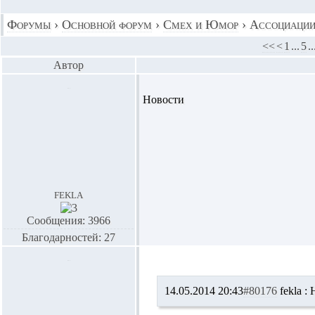
Форумы
›
Основной форум
›
Смех и Юмор
›
Ассоциаци
<<
<
1
...
5
..
Автор
Новости
fekla
Сообщения: 3966
Благодарностей: 27
14.05.2014 20:43
#80176
fekla :
Н