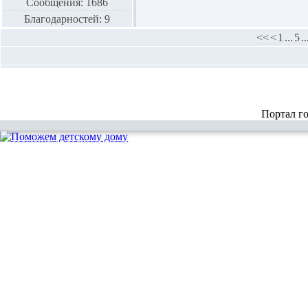
Сообщения: 1686
Благодарностей: 9
<<
<
1
...
5
..
Портал г