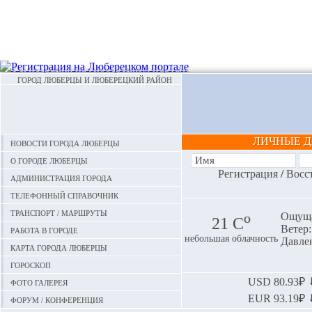
ГОРОД ЛЮБЕРЦЫ И ЛЮБЕРЕЦКИЙ РАЙОН
ЛИЧНЫЕ 
Новости города Люберцы
О городе Люберцы
Регистрация
/
Восс
Администрация города
Телефонный справочник
Транспорт / маршруты
o
Ощуща
21 С
Ветер:
Работа в городе
небольшая облачность
Давлен
Карта города Люберцы
Гороскоп
Фото галерея
USD
80.93₽ ⬇
EUR
93.19₽ ⬇
Форум / конференция