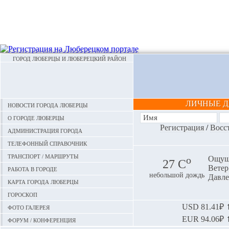
ГОРОД ЛЮБЕРЦЫ И ЛЮБЕРЕЦКИЙ РАЙОН
ЛИЧНЫЕ 
Новости города Люберцы
О городе Люберцы
Регистрация
/
Восс
Администрация города
Телефонный справочник
Транспорт / маршруты
o
Ощуща
27 С
Ветер:
Работа в городе
небольшой дождь
Давле
Карта города Люберцы
Гороскоп
Фото галерея
USD
81.41₽ ⬆
EUR
94.06₽ ⬆
Форум / конференция