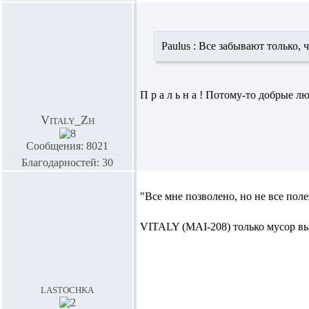
Paulus :
Все забывают только, ч
П р а л ь н а ! Потому-то добрые 
Vitaly_Zh
Сообщения: 8021
Благодарностей: 30
"Все мне позволено, но не все поле
VITALY (MAI-208) только мусор вын
lastochka