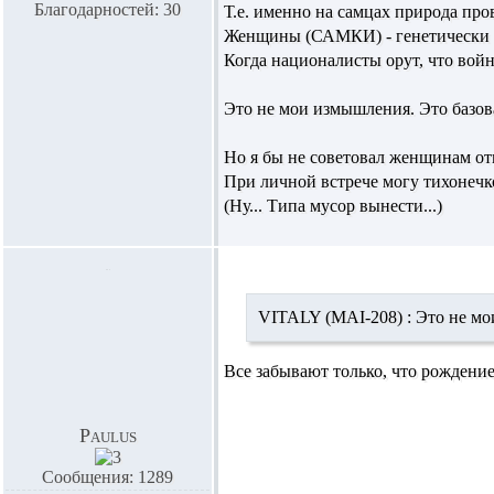
Благодарностей: 30
Т.е. именно на самцах природа про
Женщины (САМКИ) - генетически б
Когда националисты орут, что войн
Это не мои измышления. Это базов
Но я бы не советовал женщинам от
При личной встрече могу тихонечко 
(Ну... Типа мусор вынести...)
VITALY (MAI-208) :
Это не мои
Все забывают только, что рождение
Paulus
Сообщения: 1289