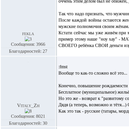
оччень этим делом был не обижен, 
Так что надо признать, что мужчи
После каждой войны остаются жен
мужские полномочия своим жёнам. 
Кстати сейчас мы уже живём при м
fekla
пример этому наше "ноу хау" - 
Сообщения: 3966
СВОЕГО ребёнка СВОИ деньги изра
Благодарностей: 27
:fmst
Вообще то как-то сложно всё это...
Конечно, повышение рождаемости б
Бесплатное (муниципальное) жильё 
Но это же - возврат к "развитому с
Дядя (а теперь, возможно и тётя...) 
Vitaly_Zh
Как это так - русские (татары, морд
Сообщения: 8021
Благодарностей: 30