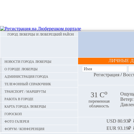
ГОРОД ЛЮБЕРЦЫ И ЛЮБЕРЕЦКИЙ РАЙОН
ЛИЧНЫЕ 
Новости города Люберцы
О городе Люберцы
Регистрация
/
Восс
Администрация города
Телефонный справочник
Транспорт / маршруты
o
31 С
Ощуща
Работа в городе
Ветер: 
переменная
Давлен
Карта города Люберцы
облачность
Гороскоп
Фото галерея
USD
80.93₽ ⬇
EUR
93.19₽ ⬇
Форум / конференция