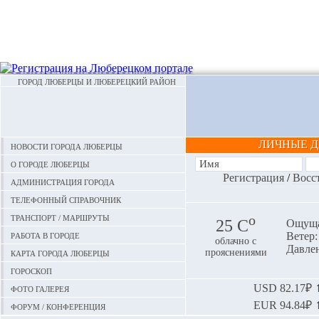
ГОРОД ЛЮБЕРЦЫ И ЛЮБЕРЕЦКИЙ РАЙОН
ЛИЧНЫЕ 
Новости города Люберцы
О городе Люберцы
Регистрация
/
Восс
Администрация города
Телефонный справочник
Транспорт / маршруты
o
25 С
Ощуща
Работа в городе
Ветер: 
облачно с
Давлен
Карта города Люберцы
прояснениями
Гороскоп
Фото галерея
USD
82.17₽ ⬆
EUR
94.84₽ ⬆
Форум / конференция