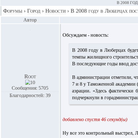
В 2008 ГО
Форумы
›
Город
›
Новости
›
В 2008 году в Люберцах пос
Автор
Обсуждаем - новость:
В 2008 году в Люберцах будет
темпы жилищного строительства
В последующие годы ввод дости
Root
В администрации отметили, ч
7 и 8 у Таможенной академии 
Сообщения: 5705
аэрации. «Здесь фактически 
Благодарностей: 39
подчеркнули в горадминистра
добавлено спустя 46 секунд(ы)
Ну все это контрольный выстрел,