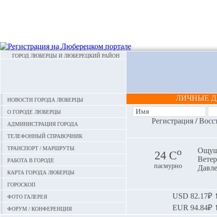
ГОРОД ЛЮБЕРЦЫ И ЛЮБЕРЕЦКИЙ РАЙОН
ЛИЧНЫЕ 
Новости города Люберцы
О городе Люберцы
Регистрация
/
Восс
Администрация города
Телефонный справочник
Транспорт / маршруты
o
Ощуща
24 С
Ветер:
Работа в городе
пасмурно
Давле
Карта города Люберцы
Гороскоп
Фото галерея
USD
82.17₽ ⬆
EUR
94.84₽ ⬆
Форум / конференция