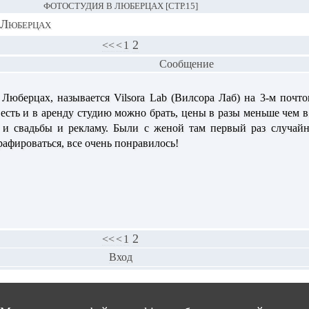
ФОТОСТУДИЯ В ЛЮБЕРЦАХ [СТР.15]
 Люберцах
2
<<
<
1
Сообщение
 Люберцах, называется Vilsora Lab (Вилсора Лаб) на 3-м почт
есть и в аренду студию можно брать, цены в разы меньше чем в
 и свадьбы и рекламу. Были с женой там первый раз случайн
афироваться, все очень понравилось!
2
<<
<
1
Вход