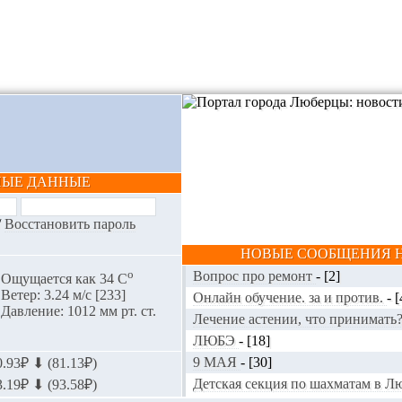
НЫЕ ДАННЫЕ
/
Восстановить пароль
НОВЫЕ СООБЩЕНИЯ Н
o
Вопрос про ремонт
-
[2]
Ощущается как 34 С
Ветер: 3.24 м/с [233]
Онлайн обучение. за и против.
-
[
Давление: 1012 мм рт. ст.
Лечение астении, что принимать
ЛЮБЭ
-
[18]
9 МАЯ
-
[30]
.93₽ ⬇ (81.13₽)
Детская секция по шахматам в 
.19₽ ⬇ (93.58₽)