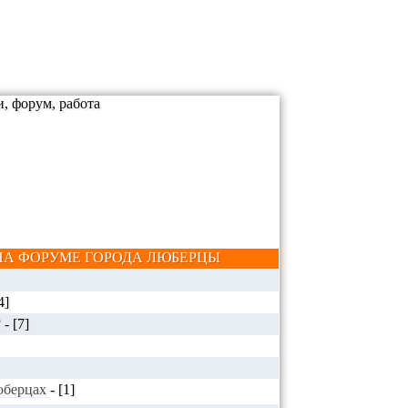
А ФОРУМЕ ГОРОДА ЛЮБЕРЦЫ
4]
?
-
[7]
Люберцах
-
[1]