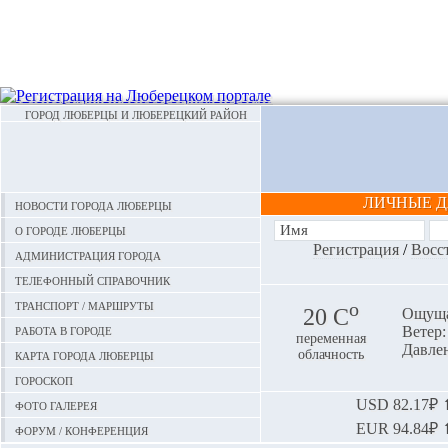
ГОРОД ЛЮБЕРЦЫ И ЛЮБЕРЕЦКИЙ РАЙОН
ЛИЧНЫЕ 
Новости города Люберцы
О городе Люберцы
Регистрация
/
Восс
Администрация города
Телефонный справочник
Транспорт / маршруты
o
20 С
Ощуща
Работа в городе
Ветер:
переменная
Давлен
Карта города Люберцы
облачность
Гороскоп
Фото галерея
USD
82.17₽ ⬆
EUR
94.84₽ ⬆
Форум / конференция