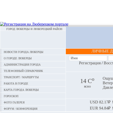
ГОРОД ЛЮБЕРЦЫ И ЛЮБЕРЕЦКИЙ РАЙОН
ЛИЧНЫЕ 
Новости города Люберцы
О городе Люберцы
Регистрация
/
Восс
Администрация города
Телефонный справочник
Транспорт / маршруты
o
Ощуща
14 С
Ветер:
Работа в городе
ясно
Давле
Карта города Люберцы
Гороскоп
Фото галерея
USD
82.17₽ ⬆
EUR
94.84₽ ⬆
Форум / конференция