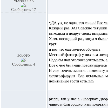
Мариночка
Сообщения: 17
:)ДА уж, не одна, это точно! Нас м
Каждый раз ЗАГСовские тетушки п
выходила и подруг своих выдалава..
Хотя, последний раз, когда я была
крут.
и вот что еще хочется обсудить -
Местный фотограф у них там -юмор
zoloto
Надо бы нам это тоже учитывать, а
Сообщения: 4
Вот о чем бы я еще повозмущалась -
И еще - очень смешно - в комнату,
фотографируют. Все остальные м
позитивные гости есть.:nm
plappi,
так у нас в Люберцах
Двор
чинно и благородно, нам понравил