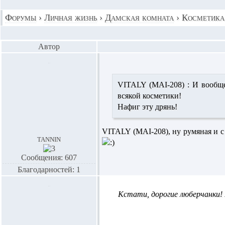
Форумы
›
Личная жизнь
›
Дамская комната
›
Косметика
Автор
VITALY (MAI-208) :
И вообще
всякой косметики!
Нафиг эту дрянь!
VITALY (MAI-208),
ну румяная и с
tannin
Сообщения: 607
Благодарностей: 1
Кстати, дорогие люберчанки!