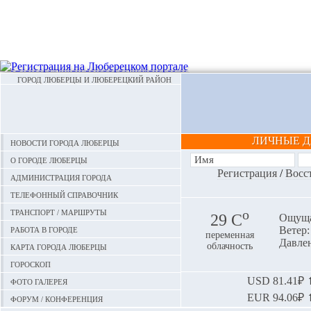
ГОРОД ЛЮБЕРЦЫ И ЛЮБЕРЕЦКИЙ РАЙОН
ЛИЧНЫЕ 
Новости города Люберцы
О городе Люберцы
Регистрация
/
Восс
Администрация города
Телефонный справочник
Транспорт / маршруты
o
29 С
Ощуща
Работа в городе
Ветер:
переменная
Давлен
Карта города Люберцы
облачность
Гороскоп
Фото галерея
USD
81.41₽ ⬆
EUR
94.06₽ ⬆
Форум / конференция