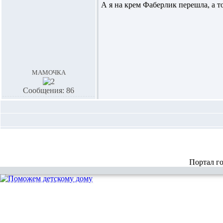
А я на крем Фаберлик перешла, а т
мамочка
Сообщения: 86
Портал г